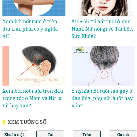
Xem bói nốt ruồi ở trên
#15+ Vị trí nốt ruồi ở mũi
đùi trái, phải có ý nghĩa
Nam, Nữ nói gì về Tài Lộc,
gì?
Sức Khỏe?
Xem bói nốt ruồi trên đầu
Ý nghĩa nốt ruồi sau gáy ở
trong tóc ở Nam và Nữ là
đàn ông, phụ nữ là tốt hay
tốt hay xấu?
xấu?
XEM TƯỚNG SỐ
Khuôn mặt
Tai
Trán
Gò má