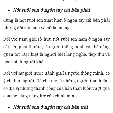
Nốt ruồi son ở ngón tay cái bên phải
Cùng là nốt ruồi son xuất hiện ở ngón tay cái bên phải
nhưng đối với nam và nữ lại mang
Đối với nam giới sở hữu nốt ruồi son nằm ở ngón tay
cái bên phải thường là người thông minh có khả năng
quan tốt. Đặc biệt là người biết lắng nghe, tiếp thu và
học hỏi từ người khác.
Đối với nữ giới được đánh giá là người thông minh, có
ý chí hơn người. Dù cha mẹ là những người thành đạt,
có địa vị nhưng thành công của bản thân luôn vượt qua
cha mẹ bằng năng lực của chính mình.
Nốt ruồi son ở ngón tay cái bên trái