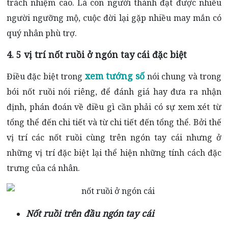
trách nhiệm cao. Là con người thành đạt được nhiều
người ngưỡng mộ, cuộc đời lại gặp nhiều may mắn có
quý nhân phù trợ.
4. 5 vị trí nốt ruồi ở ngón tay cái đặc biệt
xem tướng số
Điều đặc biệt trong
nói chung và trong
bói nốt ruồi nói riêng, để đánh giá hay đưa ra nhận
định, phán đoán về điều gì cần phải có sự xem xét từ
tổng thể đến chi tiết và từ chi tiết đến tổng thể. Bởi thế
vị trí các nốt ruồi cùng trên ngón tay cái nhưng ở
những vị trí đặc biệt lại thể hiện những tính cách đặc
trưng của cá nhân.
Nốt ruồi trên đầu ngón tay cái