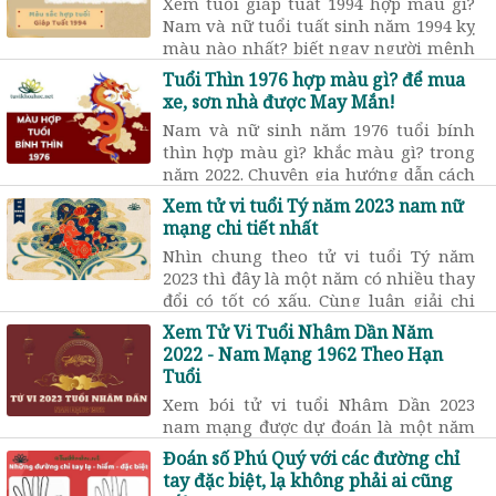
Xem tuổi giáp tuất 1994 hợp màu gì?
Nam và nữ tuổi tuất sinh năm 1994 kỵ
màu nào nhất? biết ngay người mệnh
hỏa 1994 nên mua xe màu gì hợp? sơn
Tuổi Thìn 1976 hợp màu gì? để mua
nhà màu nào tốt? để thu hút may
xe, sơn nhà được May Mắn!
mắn.
Nam và nữ sinh năm 1976 tuổi bính
thìn hợp màu gì? khắc màu gì? trong
năm 2022. Chuyên gia hướng dẫn cách
chọn màu xe, màu sơn nhà, màu
Xem tử vi tuổi Tý năm 2023 nam nữ
nhẫn phong thủy hợp tuổi chính xác
mạng chi tiết nhất
99%.
Nhìn chung theo tử vi tuổi Tý năm
2023 thì đây là một năm có nhiều thay
đổi có tốt có xấu. Cùng luận giải chi
tiết tử vi tuổi Tý 2023 trên các phương
Xem Tử Vi Tuổi Nhâm Dần Năm
diện cụ thể.
2022 - Nam Mạng 1962 Theo Hạn
Tuổi
Xem bói tử vi tuổi Nhâm Dần 2023
nam mạng được dự đoán là một năm
tương đối tốt. Cùng chuyên gia phong
Đoán số Phú Quý với các đường chỉ
thủy luận giải chi tiết nội dung này tại
tay đặc biệt, lạ không phải ai cũng
tuvikhoahoc.vn