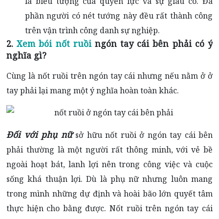
là biểu tượng của quyền lực và sự giàu có. Đa
phần người có nét tướng này đều rất thành công
trên vận trình công danh sự nghiệp.
2.
Xem bói nốt ruồi
ngón tay cái bên phải có ý
nghĩa gì?
Cùng là nốt ruồi trên ngón tay cái nhưng nếu nằm ở ở
tay phải lại mang một ý nghĩa hoàn toàn khác.
Đối với phụ nữ
sở hữu nốt ruồi ở ngón tay cái bên
phải thường là một người rất thông minh, với vẻ bề
ngoài hoạt bát, lanh lợi nên trong công việc và cuộc
sống khá thuận lợi. Dù là phụ nữ nhưng luôn mang
trong mình những dự định và hoài bão lớn quyết tâm
thực hiện cho bằng được. Nốt ruồi trên ngón tay cái