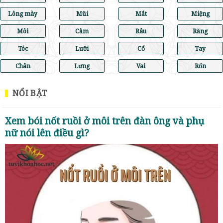
Lông mày
Mũi
Mắt
Miệng
Môi
Cằm
Râu
Răng
Tóc
Lưỡi
Cổ
Tay
Chân
Lưng
Vai
Rốn
NỔI BẬT
Xem bói nốt ruồi ở môi trên đàn ông và phụ
nữ nói lên điều gì?