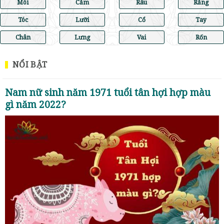
Môi
Cằm
Râu
Răng
Tóc
Lưỡi
Cổ
Tay
Chân
Lưng
Vai
Rốn
NỔI BẬT
Nam nữ sinh năm 1971 tuổi tân hợi hợp màu
gì năm 2022?