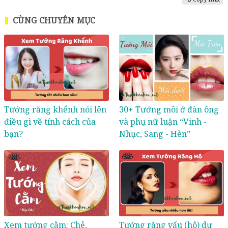
CÙNG CHUYÊN MỤC
Tướng răng khểnh nói lên
30+ Tướng môi ở đàn ông
điều gì về tính cách của
và phụ nữ luận “Vinh -
bạn?
Nhục, Sang - Hèn”
Xem tướng cằm: Chẻ,
Tướng răng vẩu (hô) dự