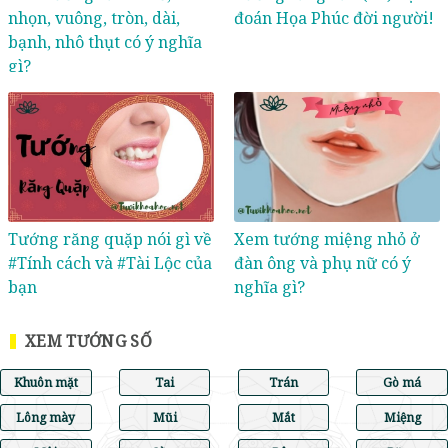
nhọn, vuông, tròn, dài,
đoán Họa Phúc đời người!
bạnh, nhô thụt có ý nghĩa
gì?
Tướng răng quặp nói gì về
Xem tướng miệng nhỏ ở
#Tính cách và #Tài Lộc của
đàn ông và phụ nữ có ý
bạn
nghĩa gì?
XEM TƯỚNG SỐ
Khuôn mặt
Tai
Trán
Gò má
Lông mày
Mũi
Mắt
Miệng