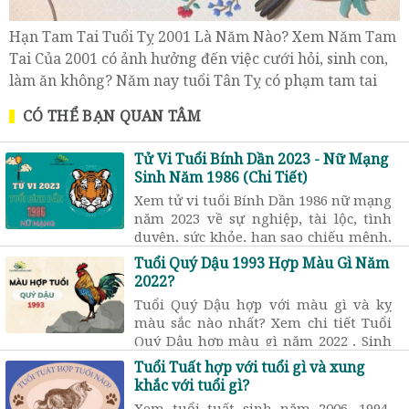
Hạn Tam Tai Tuổi Tỵ 2001 Là Năm Nào? Xem Năm Tam
Tai Của 2001 có ảnh hưởng đến việc cưới hỏi, sinh con,
làm ăn không? Năm nay tuổi Tân Tỵ có phạm tam tai
không?
CÓ THỂ BẠN QUAN TÂM
Tử Vi Tuổi Bính Dần 2023 - Nữ Mạng
Sinh Năm 1986 (Chi Tiết)
Xem tử vi tuổi Bính Dần 1986 nữ mạng
năm 2023 về sự nghiệp, tài lộc, tình
duyên, sức khỏe, hạn sao chiếu mệnh,
có phạm Thái Tuế, Tam Tai, Kim Lâu,
Tuổi Quý Dậu 1993 Hợp Màu Gì Năm
…
2022?
Tuổi Quý Dậu hợp với màu gì và kỵ
màu sắc nào nhất? Xem chi tiết Tuổi
Quý Dậu hợp màu gì năm 2022 , Sinh
năm 1993 sơn nhà màu gì, hay Tuổi
Tuổi Tuất hợp với tuổi gì và xung
Quý Dậu mua xe màu gì… cùng
khắc với tuổi gì?
chuyên gia Phong Thủy
Xem tuổi tuất sinh năm 2006, 1994,