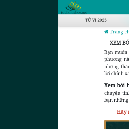
TỬ VI 2023
Trang c
XEM BÓ
Bạn muốn b
phương nào
những thă
lời chính x
Xem bói b
chuyện tì
bạn những 
Hãy 