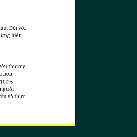
hứ. Đối với
hững hiểu
 yêu thương
u hơn.
c 100%
 người
yêu và thực