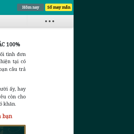
Hôm nay
Số may mắn
ÁC 100%
ối tình đơn
hiện tại có
bạn câu trả
ười ấy, hay
yêu còn cho
ó khăn.
a bạn