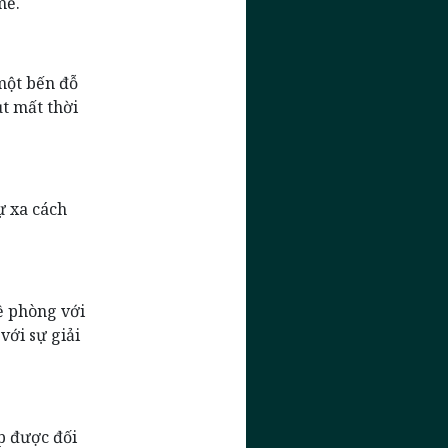
mẻ.
một bến đỗ
ụt mất thời
ự xa cách
ề phòng với
với sự giải
p được đối