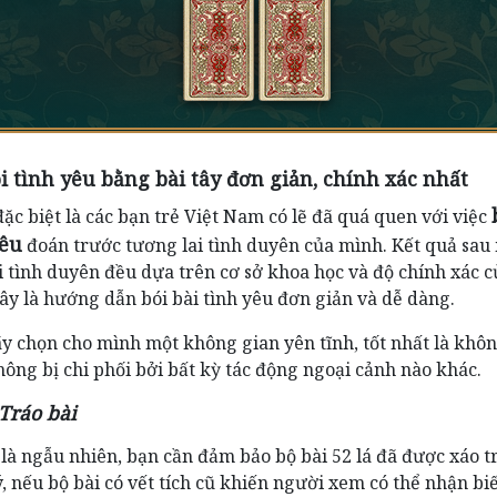
ói tình yêu bằng bài tây đơn giản, chính xác nhất
u tượng của một người đàn ông đứng tuổi ,đứng đắn ,tốt bụng, ngay 
 một người bạn sẵn sàng nâng đỡ, trợ lực ,bảo vệ, môi giới trong vấn
ặc biệt là các bạn trẻ Việt Nam có lẽ đã quá quen với việc
yêu
đoán trước tương lai tình duyên của mình. Kết quả sau 
g lo lắng, đừng để nó lấn át hết suy nghĩ và tình cảm của mình. Bạ
i tình duyên đều dựa trên cơ sở khoa học và độ chính xác 
thời gian và bầu trời riêng để trấn tĩnh lại mình trước khi có quyết đ
đây là hướng dẫn bói bài tình yêu đơn giản và dễ dàng.
ếp theo.
y chọn cho mình một không gian yên tĩnh, tốt nhất là khôn
Đẹp thay một đóa hồng liên
hông bị chi phối bởi bất kỳ tác động ngoại cảnh nào khác.
Nở ra giữa vùng bùn đen thơm nồng
Tráo bài
Bao năm lận đận tình duyên
 là ngẫu nhiên, bạn cần đảm bảo bộ bài 52 lá đã được xáo t
Giờ đây hạnh phúc vui vầy lứa đôi
, nếu bộ bài có vết tích cũ khiến người xem có thể nhận bi