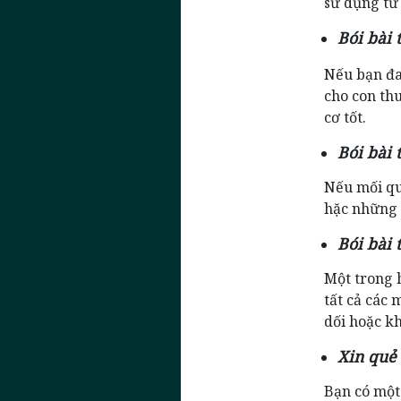
sử dụng từ
Bói bài
Nếu bạn đa
cho con thu
cơ tốt.
Bói bài 
Nếu mối qu
hặc những 
Bói bài 
Một trong 
tất cả các 
dối hoặc k
Xin quẻ
Bạn có một