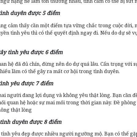
 ngữ nặng nề làm tổn thương nhau, tình cảm có thể bị sứt 
 tình duyên được 5 điểm
ng cảm thấy cần một điểm tựa vững chắc trong cuộc đời, 
yền tình yêu thì có thể quyết định ngay đi. Nếu do dự sẽ v
tây tình yêu được 6 điểm
an hệ đã đủ chín, đừng nên do dự quá lâu. Cẩn trọng với s
hiểu lầm có thể gây ra mất cơ hội trong tình duyên.
tình yêu được 7 điểm
hai người đang lợi dụng và không yêu thật lòng. Bạn cần đ
mối quan hệ hoặc sự mai mối trong thời gian này. Đề phòng 
hông thật lòng
 tình duyên được 8 điểm
 tình yêu đẹp được nhiều người ngưỡng mộ. Bạn có thể gặ