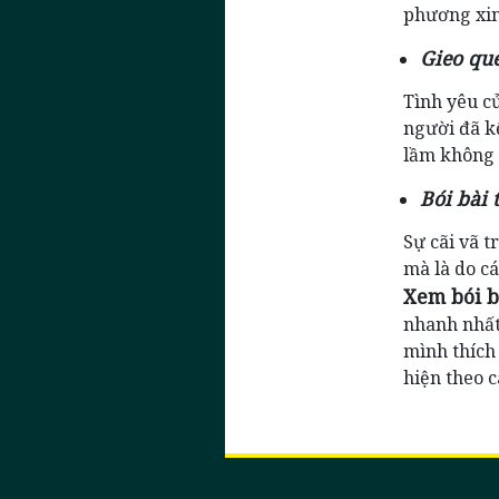
phương xin
Gieo qu
Tình yêu c
người đã k
lầm không 
Bói bài
Sự cãi vã 
mà là do c
Xem bói b
nhanh nhất
mình thích 
hiện theo 