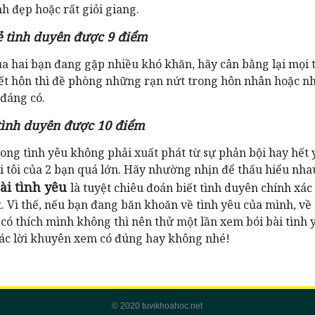
h đẹp hoặc rất giỏi giang.
ẻ tình duyên được 9 điểm
ủa hai bạn đang gặp nhiều khó khăn, hãy cân bằng lại mọi t
ết hôn thì đề phòng những rạn nứt trong hôn nhân hoặc n
đáng có.
 tình duyên được 10 điểm
trong tình yêu không phải xuất phát từ sự phản bội hay hết
ái tôi của 2 bạn quá lớn. Hãy nhường nhịn để thấu hiểu nha
ài tình yêu
là tuyệt chiêu đoán biết tình duyên chính xá
. Vì thế, nếu bạn đang băn khoăn về tình yêu của mình, về
có thích mình không thì nên thử một lần xem bói bài tình 
các lời khuyên xem có đúng hay không nhé!
© 2020 tuvikhoahoc.net