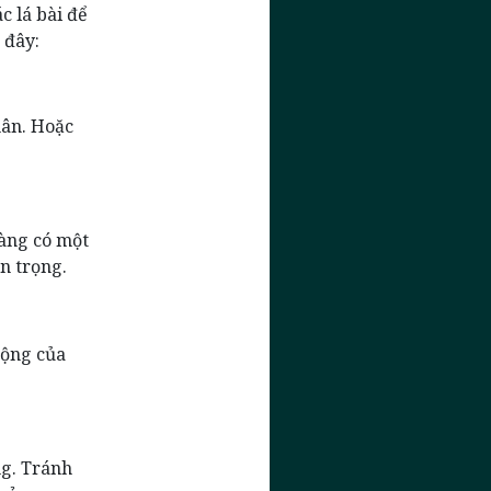
c lá bài để
 đây:
hân. Hoặc
vàng có một
n trọng.
động của
ng. Tránh