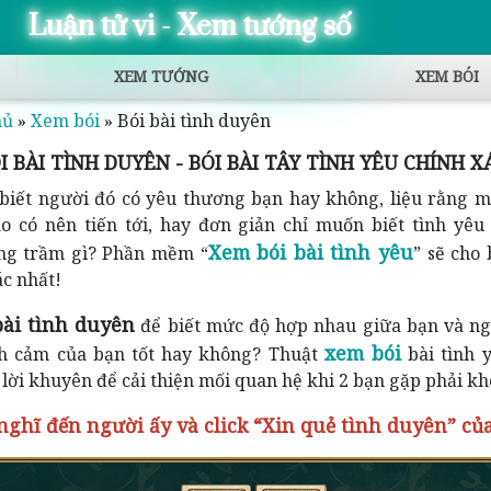
Luận tử vi - Xem tướng số
XEM TƯỚNG
XEM BÓI
hủ
»
Xem bói
»
Bói bài tình duyên
I BÀI TÌNH DUYÊN - BÓI BÀI TÂY TÌNH YÊU CHÍNH X
iết người đó có yêu thương bạn hay không, liệu rằng m
 có nên tiến tới, hay đơn giản chỉ muốn biết tình yêu 
Xem bói bài tình yêu
ng trầm gì? Phần mềm “
” sẽ cho 
ác nhất!
ài tình duyên
để biết mức độ hợp nhau giữa bạn và ng
xem bói
nh cảm của bạn tốt hay không? Thuật
bài tình 
lời khuyên để cải thiện mối quan hệ khi 2 bạn gặp phải kh
nghĩ đến người ấy và click “Xin quẻ tình duyên” củ