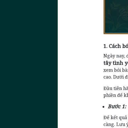
1. Cách b
Cặp bài biể
lương thiện
Ngày nay, đ
cảm
tây tình 
Nếu bạn đan
xem bói bà
một khoảng 
cao. Dưới 
động nào ti
Đầu tiên hã
phiền để k
Bước 1: 
Để kết quả
càng. Lưu ý