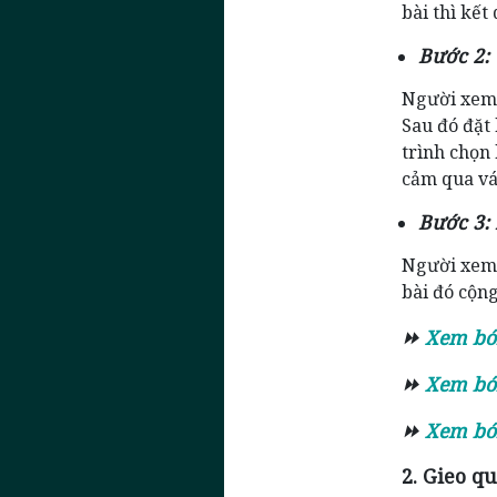
bài thì kết
Bước 2: 
Người xem b
Sau đó đặt
trình chọn
cảm qua vá
Bước 3:
Người xem b
bài đó cộng
⏩
Xem bói
⏩
Xem bói
⏩
Xem bói
2. Gieo qu