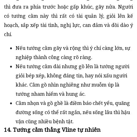
thì đưa ra phía trước hoặc gấp khúc, gãy nửa. Người
có tướng cằm này thì rất có tài quản lý, giỏi lên kế
hoạch, sắp xếp tài tình, nghị lực, can đảm và dồi dào ý
chí.
Nếu tướng cằm gãy và rộng thì ý chí càng lớn, sự
nghiệp thành công càng rõ ràng.
Nếu tướng cằm dài nhưng gồ lên là tướng người
giỏi bép xép, không đáng tin, hay nói xấu người
khác. Cằm gồ nhìn nghiêng như muỗm úp là
tướng nham hiểm và hung ác.
Cằm nhọn và gồ ghề là điềm báo chết yểu, quãng
đường sống có thể rất ngắn, nếu sống lâu thì hậu
vận cũng nhiều bệnh tật.
14. Tướng cằm thẳng Vline tự nhiên