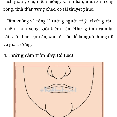
cách giàu ý chí, mềm mỏng, kiên nhẫn, nhìn xa trông
rộng, tinh thần vững chắc, có tài thuyết phục.
- Cằm vuông và rộng là tướng người có ý trí cứng rắn,
nhiều tham vọng, giỏi kiếm tiền. Nhưng tình cảm lại
rất khô khan, cọc cằn, sau kết hôn dễ là người hung dữ
và gia trưởng.
4. Tướng cằm tròn đầy: Có Lộc!