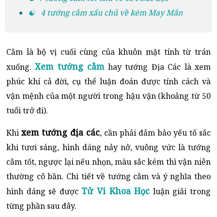
☯ 4 tướng cằm xấu chủ về kém May Mắn
Cằm là bộ vị cuối cùng của khuôn mặt tính từ trán
Xem tướng cằm
xuống.
hay tướng Địa Các là xem
phúc khí cả đời, cụ thể luận đoán được tính cách và
vận mệnh của một người trong hậu vận (khoảng từ 50
tuổi trở đi).
xem tướng địa các
Khi
, cần phải đảm bảo yếu tố sắc
khi tươi sáng, hình dáng nảy nở, vuông vức là tướng
cằm tốt, ngược lại nếu nhọn, màu sắc kém thì vận niên
thường cô bần. Chi tiết về tướng cằm và ý nghĩa theo
Tử Vi Khoa Học
hình dáng sẽ được
luận giải trong
từng phần sau đây.