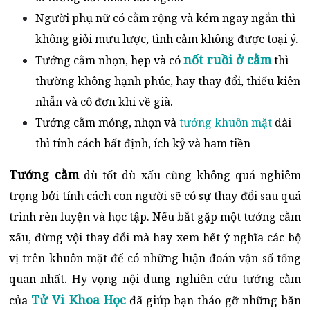
Người phụ nữ có cằm rộng và kém ngay ngắn thì
không giỏi mưu lược, tình cảm không được toại ý.
nốt ruồi ở cằm
Tướng cằm nhọn, hẹp và có
thì
thường không hạnh phúc, hay thay đổi, thiếu kiên
nhẫn và cô đơn khi về già.
Tướng cằm mỏng, nhọn và
tướng khuôn mặt
dài
thì tính cách bất định, ích kỷ và ham tiền
Tướng cằm
dù tốt dù xấu cũng không quá nghiêm
trọng bởi tính cách con người sẽ có sự thay đổi sau quá
trình rèn luyện và học tập. Nếu bắt gặp một tướng cằm
xấu, đừng vội thay đổi mà hay xem hết ý nghĩa các bộ
vị trên khuôn mặt để có những luận đoán vận số tổng
quan nhất. Hy vọng nội dung nghiên cứu tướng cằm
Tử Vi Khoa Học
của
đã giúp bạn tháo gỡ những băn