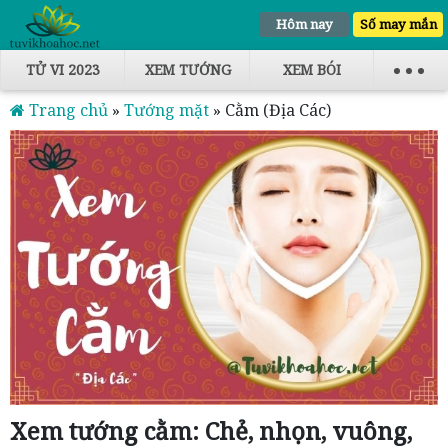
Hôm nay
Số may mắn
TỬ VI 2023
XEM TƯỚNG
XEM BÓI
Trang chủ
»
Tướng mặt
»
Cằm (Địa Các)
Xem tướng cằm: Chẻ, nhọn, vuông,