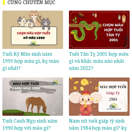
CÙNG CHUYÊN MỤC
Tuổi Kỷ Mão sinh năm
Tuổi Tân Tỵ 2001 hợp màu
1999 hợp màu gì, kỵ màu
gì và khắc màu nào nhất
gì nhất?
năm 2022?
Tuổi Canh Ngọ sinh năm
Nam nữ tuổi giáp tý sinh
1990 hợp với màu gì?
năm 1984 hợp màu gì? kỵ