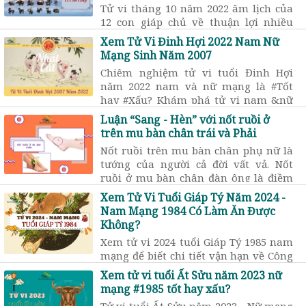
Tử vi tháng 10 năm 2022 âm lịch của
12 con giáp chủ về thuận lợi nhiều
hơn khó khăn ở hầu hết các tuổi. Xem
Xem Tử Vi Đinh Hợi 2022 Nam Nữ
tử vi tháng 10/2022 nói gì về tài lộc,
Mạng Sinh Năm 2007
sức khỏe, công việc của bạn…
Chiêm nghiệm tử vi tuổi Đinh Hợi
năm 2022 nam và nữ mạng là #Tốt
hay #Xấu? Khám phá tử vi nam &nữ
Đinh Hợi năm 2022 trong 12 tháng âm
Luận “Sang - Hèn” với nốt ruồi ở
lịch về Tài Lộc, Học hành ...
trên mu bàn chân trái và Phải
Nốt ruồi trên mu bàn chân phụ nữ là
tướng của người cả đời vất vả. Nốt
ruồi ở mu bàn chân đàn ông là điềm
báo của xui xẻo, cuộc đời có nhiều khó
Xem Tử Vi Tuổi Giáp Tý Năm 2024 -
khăn trở ngại.
Nam Mạng 1984 Có Làm Ăn Được
Không?
Xem tử vi 2024 tuổi Giáp Tý 1985 nam
mạng để biết chi tiết vận hạn về Công
danh sự nghiệp, Tiền bạc tài chính,
Xem tử vi tuổi Ất Sửu năm 2023 nữ
Tình duyên gia đạo, Sức khỏe tai
mạng #1985 tốt hay xấu?
ương…