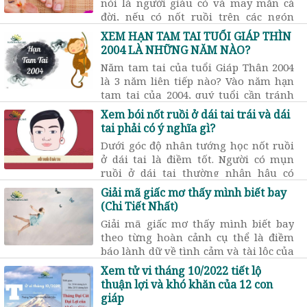
nói là người giàu có và may mắn cả
đời, nếu có nốt ruồi trên các ngón
chân thì cũng có thể mang lại nhiều
XEM HẠN TAM TAI TUỔI GIÁP THÌN
phúc khí cho gia đình.
2004 LÀ NHỮNG NĂM NÀO?
Năm tam tai của tuổi Giáp Thân 2004
là 3 năm liên tiếp nào? Vào năm hạn
tam tai của 2004, quý tuổi cần tránh
những việc gì để không bị ảnh hưởng
Xem bói nốt ruồi ở dái tai trái và dái
xấu đến sức khỏe & tài lộc?
tai phải có ý nghĩa gì?
Dưới góc độ nhân tướng học nốt ruồi
ở dái tai là điềm tốt. Người có mụn
ruồi ở dái tai thường nhận hậu có
phúc khí nhưng lại không giữ được
Giải mã giấc mơ thấy mình biết bay
tiền. Luận ý nghĩa nốt ruồi ở dái tai
(Chi Tiết Nhất)
phải tùy theo kích thước, hình dạng
Giải mã giấc mơ thấy mình biết bay
mà cho ra kết quả chính xác đến 99%
theo từng hoàn cảnh cụ thể là điềm
báo lành dữ về tình cảm và tài lộc của
người mơ. Cùng tìm hiểu ý nghĩa của
Xem tử vi tháng 10/2022 tiết lộ
những giấc mơ biết bay cụ thể với nội
thuận lợi và khó khăn của 12 con
dung này.
giáp