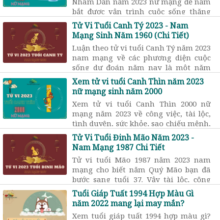
Nhâm Dần năm 2023 nữ mạng để nắm
bắt được vận trình cuộc sống thăng
tiến hay lụi bại? Năm 2023 gặp sao nào
Tử Vi Tuổi Canh Tý 2023 - Nam
chiếu mệnh? Hạn gì?...
Mạng Sinh Năm 1960 (Chi Tiết)
Luận theo tử vi tuổi Canh Tý năm 2023
nam mạng về các phương diện cuộc
sống dự đoán năm nay là một năm
khá bất lợi về sự nghiệp và sức khỏe
Xem tử vi tuổi Canh Thìn năm 2023
nữ mạng sinh năm 2000
Xem tử vi tuổi Canh Thìn 2000 nữ
mạng năm 2023 về công việc, tài lộc,
tình duyên, sức khỏe, sao chiếu mệnh,
có phạm hạn Thái Tuế, Tam Tai, Kim
Tử Vi Tuổi Đinh Mão Năm 2023 -
Lâu, ...
Nam Mạng 1987 Chi Tiết
Tử vi tuổi Mão 1987 năm 2023 nam
mạng cho biết năm Quý Mão bạn đã
bước sang tuổi 37. Vậy tài lộc, công
danh sự nghiệp, sức khỏe, tình
Tuổi Giáp Tuất 1994 Hợp Màu Gì
duyên,.. năm nay ra sao?
năm 2022 mang lại may mắn?
Xem tuổi giáp tuất 1994 hợp màu gì?