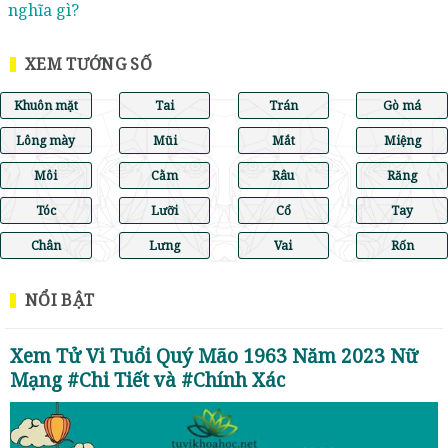
nghĩa gì?
XEM TƯỚNG SỐ
Khuôn mặt
Tai
Trán
Gò má
Lông mày
Mũi
Mắt
Miệng
Môi
Cằm
Râu
Răng
Tóc
Lưỡi
Cổ
Tay
Chân
Lưng
Vai
Rốn
NỔI BẬT
Xem Tử Vi Tuổi Quý Mão 1963 Năm 2023 Nữ
Mạng #Chi Tiết và #Chính Xác