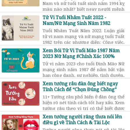
Nam và nữ tuổi tuất sinh năm 1994 kỵ
màu nào nhất? biết ngay người mệnh
hỏa 1994 nên mua xe màu gì hợp? sơn
Tử Vi Tuổi Nhâm Tuất 2022 -
nhà màu nào tốt? để thu hút may
Nam/Nữ Mạng Sinh Năm 1982
mắn.
Tuổi Nhâm Tuất Năm 2022. Luận giải
tử vi nam mạng và nữ mạng tuổi Tuất
1982 trên các phương diện: Công việc,
sức khỏe, tình cảm, vận hạn trong
Xem Bói Tử Vi Tuổi Mão 1987 Năm
năm mới 2022.
2023 Nữ Mạng #Chính Xác 100%
Tử vi năm 2023 cho tuổi Đinh Mão Nữ
mạng sinh năm 1987 để nắm bắt vận
hạn công danh, sự nghiệp, tình duyên,
sức khỏe, hạn tuổi … tốt hay xấu
Xem tướng râu đàn ông biết ngay
trong 12 tháng.
Tính Cách để “Chọn Đúng Chồng”
11+ Tướng râu phổ biến ở đàn ông thể
hiện rõ nét tính cách tốt hay xấu. Xem
tướng râu theo vị trí có thể biết được
nhân cách và mức độ thủy chung của
Xem tướng người răng thưa nói lên
người đàn ông.
điều gì về Tính Cách & Tài Lộc
Tướng người răng thưa xét về tài lộc