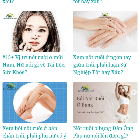
xấu?
tốt hay xấu?
#15+ Vị trí nốt ruồi ở mũi
Xem nốt ruồi ở ngón tay
Nam, Nữ nói gì về Tài Lộc,
giữa trái, phải luận Sự
Sức Khỏe?
Nghiệp Tốt hay Xấu?
Xem bói nốt ruồi ở bắp
Nốt ruồi ở bụng Đàn Ông,
chân trái, phải phụ nữ có ý
Phụ nữ nói lên điều gì?