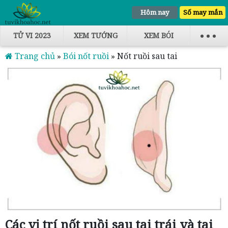
Hôm nay
Số may mắn
TỬ VI 2023
XEM TƯỚNG
XEM BÓI
Trang chủ
»
Bói nốt ruồi
»
Nốt ruồi sau tai
Các vị trí nốt ruồi sau tai trái và tai