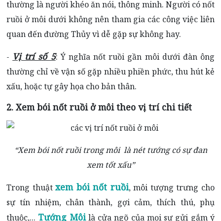
thường là người khéo ăn nói, thông minh. Người có nốt
ruồi ở môi dưới không nên tham gia các công việc liên
quan đến đường Thủy vì dễ gặp sự không hay.
Vị trí số 5
-
: Ý nghĩa nốt ruồi gần môi dưới đàn ông
thường chỉ về vận số gặp nhiều phiền phức, thu hút kẻ
xấu, hoặc tự gây họa cho bản thân.
2. Xem bói nốt ruồi ở môi theo vị trí chi tiết
“Xem bói nốt ruồi trong môi là nét tướng có sự đan
xem tốt xấu”
xem bói nốt ruồi
Trong thuật
, môi tượng trưng cho
sự tín nhiệm, chân thành, gợi cảm, thích thú, phụ
Tướng Môi
thuộc,...
là cửa ngõ của mọi sự gửi gắm ý