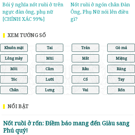
Bói ý nghĩa nốt ruồi ở trên
Nốt ruồi ở ngón chân Đàn
ngực đàn ông, phụ nữ
Ông, Phụ Nữ nói lên điều
[CHÍNH XÁC 99%]
gì?
XEM TƯỚNG SỐ
Khuôn mặt
Tai
Trán
Gò má
Lông mày
Mũi
Mắt
Miệng
Môi
Cằm
Râu
Răng
Tóc
Lưỡi
Cổ
Tay
Chân
Lưng
Vai
Rốn
NỔI BẬT
Nốt ruồi ở rốn: Điềm báo mang đến Giàu sang
Phú quý!