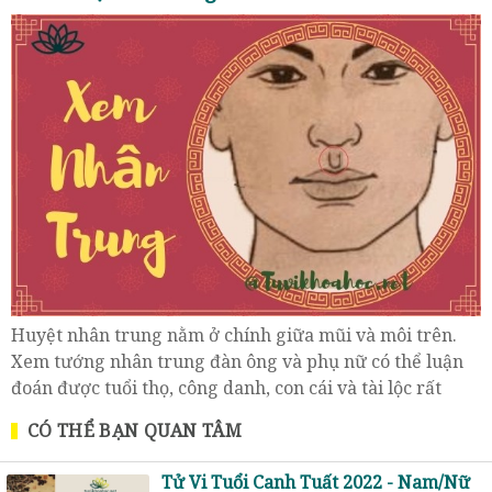
Huyệt nhân trung nằm ở chính giữa mũi và môi trên.
Xem tướng nhân trung đàn ông và phụ nữ có thể luận
đoán được tuổi thọ, công danh, con cái và tài lộc rất
chính xác.
CÓ THỂ BẠN QUAN TÂM
Tử Vi Tuổi Canh Tuất 2022 - Nam/Nữ