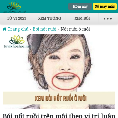
Hôm nay
Số may mắn
TỬ VI 2023
XEM TƯỚNG
XEM BÓI
Trang chủ
»
Bói nốt ruồi
»
Nốt ruồi ở môi
Bói nốt ruồi trên môi theo vị trí luận