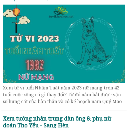
Xem tử vi tuổi Nhâm Tuất năm 2023 nữ mạng tròn 42
tuổi cuộc sống có gì thay đổi? Từ đó nắm bắt được vận
số hung cát của bản thân và có kế hoạch năm Quý Mão
phù hợp.
Xem tướng nhân trung đàn ông & phụ nữ
đoán Thọ Yểu - Sang Hèn