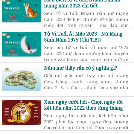
Tình duyên gia đạo, Sức khỏe tai
mạng năm 2023 chi tiết
ương…
Xem tử vi tuổi Nhâm Dần nữ mạng
năm 2023 để biết chi tiết về vận mệnh
cuộc đời, tình duyên - gia đạo, sức
khỏe, công danh tiền tài, ...
Tử Vi Tuổi Ất Mão 2023 - Nữ Mạng
Sinh Năm 1975 (Chi Tiết)
Xem bói tử vi tuổi ất mão nữ 1975
năm 2021 dự đoán những biến chuyển
trong vận trình cuộc sống năm mới về
công việc, tình cảm, ...
Nằm mơ thấy rắn có ý nghĩa gì?
Giải mã giấc mơ thấy rắn hổ mang
đen, trắng, xanh, vàng, xám, không
đầu, 2, 3, 4, đầu … đuổi theo vào nhà
hoặc quấn quanh người là điềm tốt
hay xấu? Lãnh hay dữ?
Xem ngày cưới hỏi - Chọn ngày tốt
kết hôn năm 2022 theo từng tháng
Xem ngày tốt cưới hỏi, kết hôn năm
2022 phải lựa chọn ngày đẹp, hoàng
đạo có bộ sao thiên hỷ. Chọn ngày cưới
hỏi phải dựa trên tuổi cô dâu và chú