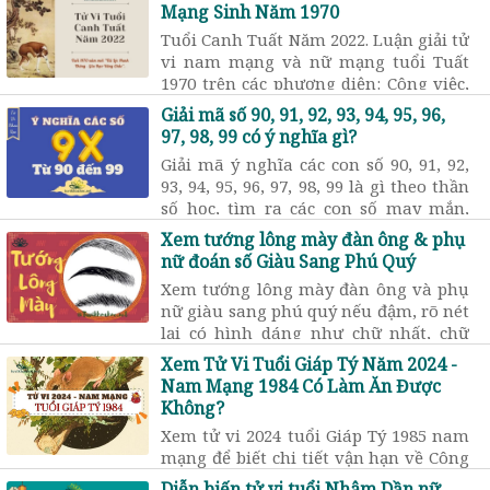
Mạng Sinh Năm 1970
Tuổi Canh Tuất Năm 2022. Luận giải tử
vi nam mạng và nữ mạng tuổi Tuất
1970 trên các phương diện: Công việc,
sức khỏe, tình cảm, vận hạn trong
Giải mã số 90, 91, 92, 93, 94, 95, 96,
năm mới 2022.
97, 98, 99 có ý nghĩa gì?
Giải mã ý nghĩa các con số 90, 91, 92,
93, 94, 95, 96, 97, 98, 99 là gì theo thần
số học, tìm ra các con số may mắn,
tránh số xấu trong cầu tài lộc, tình
Xem tướng lông mày đàn ông & phụ
yêu theo phong thủy.
nữ đoán số Giàu Sang Phú Quý
Xem tướng lông mày đàn ông và phụ
nữ giàu sang phú quý nếu đậm, rõ nét
lại có hình dáng như chữ nhất, chữ
bát. Nếu chân mày thưa, hình dáng
Xem Tử Vi Tuổi Giáp Tý Năm 2024 -
xấu thì chủ về bần tiện, nghèo khó.
Nam Mạng 1984 Có Làm Ăn Được
Không?
Xem tử vi 2024 tuổi Giáp Tý 1985 nam
mạng để biết chi tiết vận hạn về Công
danh sự nghiệp, Tiền bạc tài chính,
Diễn biến tử vi tuổi Nhâm Dần nữ