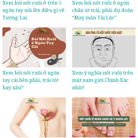
Xem bói nốt ruồi ở trên 5
Xem bói nốt ruồi ở ngón
ngón tay nói lên điều gì về
chân út trái, phải dự đoán
Tương Lai
“May mắn Tài Lộc”
Xem bói nốt ruồi ở ngón
Xem ý nghĩa nốt ruồi trên
tay cái bên phải, trái tốt
mặt nam giới Chính Xác
hay xấu?
nhất!