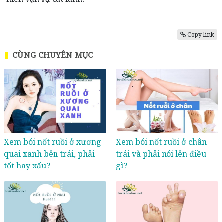
Copy link
CÙNG CHUYÊN MỤC
Xem bói nốt ruồi ở xương
Xem bói nốt ruồi ở chân
quai xanh bên trái, phải
trái và phải nói lên điều
tốt hay xấu?
gì?