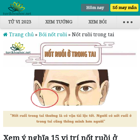
Hôm nay
Số may mắn
TỬ VI 2023
XEM TƯỚNG
XEM BÓI
Trang chủ
»
Bói nốt ruồi
»
Nốt ruồi trong tai
Xem ý nghĩa 15 vị trí nốt ruồi ở