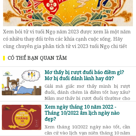
Xem bói tử vi tuổi Ngọ năm 2023 được xem là một năm
có nhiều thay đổi trên các khía cạnh cuộc sống. Hãy
cùng chuyên gia phân tích tử vi 2023 tuổi Ngọ chi tiết
12 tháng trong năm.
CÓ THỂ BẠN QUAN TÂM
Mơ thấy bị rượt đuổi báo điềm gì?
Mơ bị đuổi đánh lành hay dữ?
Giải mã giấc mơ thấy mình bị rượt
đuổi, đánh chém là điềm tốt hay xấu?
Nằm mơ thấy bị rượt đuổi thường cho
biết những lo lắng và bất an trong
Xem ngày tháng 10 năm 2022 -
lòng cùng điềm lãnh dữ trong tương
Tháng 10/2022 âm lịch ngày nào
lai
đẹp?
Xem tháng 10/2022 ngày nào tốt, cần
căn cứ vào lịch vạn niên tháng 10 năm