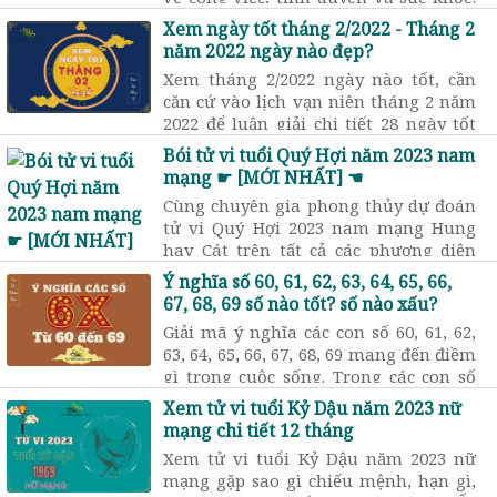
Điềm báo nóng ruột, hồi hộp, tim đập
Xem ngày tốt tháng 2/2022 - Tháng 2
nhanh tạo ra sự bồn chồn hay lo lắng.
năm 2022 ngày nào đẹp?
Xem tháng 2/2022 ngày nào tốt, cần
căn cứ vào lịch vạn niên tháng 2 năm
2022 để luận giải chi tiết 28 ngày tốt
hay xấu? lựa chọn ngày đẹp khai
Bói tử vi tuổi Quý Hợi năm 2023 nam
trương, mua xe, cưới hỏi …
mạng ☛ [MỚI NHẤT] ☚
Cùng chuyên gia phong thủy dự đoán
tử vi Quý Hợi 2023 nam mạng Hung
hay Cát trên tất cả các phương diện
cuộc sống. Trước tiên hãy tìm hiểu đôi
Ý nghĩa số 60, 61, 62, 63, 64, 65, 66,
nét về nam tuổi Quý Hợi sinh năm
67, 68, 69 số nào tốt? số nào xấu?
1983
Giải mã ý nghĩa các con số 60, 61, 62,
63, 64, 65, 66, 67, 68, 69 mang đến điềm
gì trong cuộc sống. Trong các con số
từ 10 đến 19 số nào là số may mắn, số
Xem tử vi tuổi Kỷ Dậu năm 2023 nữ
nào là số xui xẻo?
mạng chi tiết 12 tháng
Xem tử vi tuổi Kỷ Dậu năm 2023 nữ
mạng gặp sao gì chiếu mệnh, hạn gì,