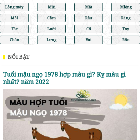
Lông mày
Mũi
Mắt
Miệng
Môi
Cằm
Râu
Răng
Tóc
Lưỡi
Cổ
Tay
Chân
Lưng
Vai
Rốn
NỔI BẬT
Tuổi mậu ngọ 1978 hợp màu gì? Kỵ màu gì
nhất? năm 2022