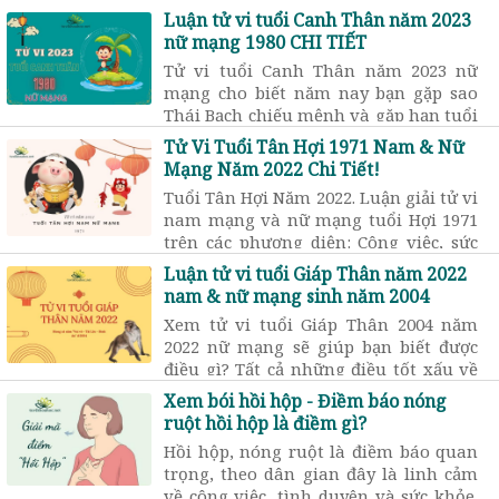
2022 để luận giải chi tiết 30 ngày tốt
Luận tử vi tuổi Canh Thân năm 2023
hay xấu? lựa chọn ngày đẹp sinh con,
nữ mạng 1980 CHI TIẾT
mua xe, cưới hỏi …
Tử vi tuổi Canh Thân năm 2023 nữ
mạng cho biết năm nay bạn gặp sao
Thái Bạch chiếu mệnh và gặp hạn tuổi
Thiên La. Vậy cuộc sống của bạn có
Tử Vi Tuổi Tân Hợi 1971 Nam & Nữ
những thay đổi như thế nào?
Mạng Năm 2022 Chi Tiết!
Tuổi Tân Hợi Năm 2022. Luận giải tử vi
nam mạng và nữ mạng tuổi Hợi 1971
trên các phương diện: Công việc, sức
khỏe, tình cảm, vận hạn trong năm
Luận tử vi tuổi Giáp Thân năm 2022
mới 2022.
nam & nữ mạng sinh năm 2004
Xem tử vi tuổi Giáp Thân 2004 năm
2022 nữ mạng sẽ giúp bạn biết được
điều gì? Tất cả những điều tốt xấu về
Tình Duyên, Học Hành, Sức khỏe ...
Xem bói hồi hộp - Điềm báo nóng
ruột hồi hộp là điềm gì?
Hồi hộp, nóng ruột là điềm báo quan
trọng, theo dân gian đây là linh cảm
về công việc, tình duyên và sức khỏe.