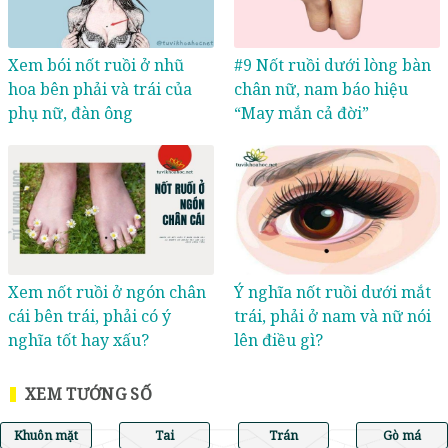
Xem bói nốt ruồi ở nhũ
#9 Nốt ruồi dưới lòng bàn
hoa bên phải và trái của
chân nữ, nam báo hiệu
phụ nữ, đàn ông
“May mắn cả đời”
Xem nốt ruồi ở ngón chân
Ý nghĩa nốt ruồi dưới mắt
cái bên trái, phải có ý
trái, phải ở nam và nữ nói
nghĩa tốt hay xấu?
lên điều gì?
XEM TƯỚNG SỐ
Khuôn mặt
Tai
Trán
Gò má