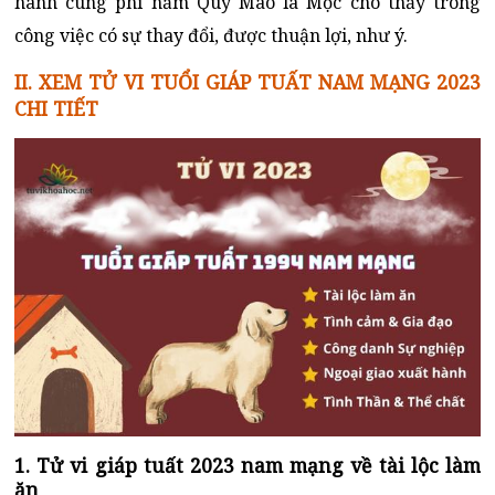
hành cung phi năm Quý Mão là Mộc cho thấy trong
công việc có sự thay đổi, được thuận lợi, như ý.
II.
XEM TỬ VI
TUỔI GIÁP TUẤT NAM MẠNG 2023
CHI TIẾT
1.
Tử vi giáp tuất 2023 nam mạng về tài lộc làm
ăn