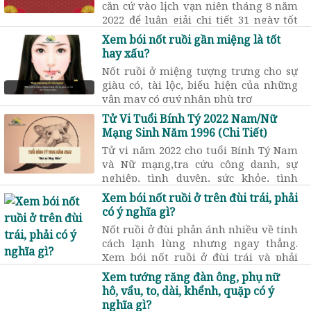
căn cứ vào lịch vạn niên tháng 8 năm
2022 để luận giải chi tiết 31 ngày tốt
hay xấu? lựa chọn ngày tốt sinh con,
Xem bói nốt ruồi gần miệng là tốt
mua xe, cưới hỏi …
hay xấu?
Nốt ruồi ở miệng tượng trưng cho sự
giàu có, tài lộc, biểu hiện của những
vận may có quý nhân phù trợ
Tử Vi Tuổi Bính Tý 2022 Nam/Nữ
Mạng Sinh Năm 1996 (Chi Tiết)
Tử vi năm 2022 cho tuổi Bính Tý Nam
và Nữ mạng,tra cứu công danh, sự
nghiệp, tình duyên, sức khỏe, tình
duyên, diễn biến các tháng.
Xem bói nốt ruồi ở trên đùi trái, phải
có ý nghĩa gì?
Nốt ruồi ở đùi phản ánh nhiều về tính
cách lạnh lùng nhưng ngay thẳng.
Xem bói nốt ruồi ở đùi trái và phải
còn dự đoán vận số giàu có hay nghèo
Xem tướng răng đàn ông, phụ nữ
hèn của đàn ông và phụ nữ
hô, vẩu, to, dài, khểnh, quặp có ý
nghĩa gì?