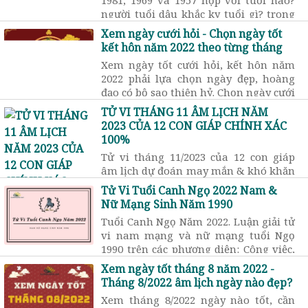
người tuổi dậu khắc kỵ tuổi gì? trong
hôn nhân và kết hợp làm ăn. Chọn
Xem ngày cưới hỏi - Chọn ngày tốt
tuổi hợp tuổi dậu theo tam hợp, lục
kết hôn năm 2022 theo từng tháng
hợp có chính xác không?
Xem ngày tốt cưới hỏi, kết hôn năm
2022 phải lựa chọn ngày đẹp, hoàng
đạo có bộ sao thiên hỷ. Chọn ngày cưới
hỏi phải dựa trên tuổi cô dâu và chú
TỬ VI THÁNG 11 ÂM LỊCH NĂM
rể.
2023 CỦA 12 CON GIÁP CHÍNH XÁC
100%
Tử vi tháng 11/2023 của 12 con giáp
âm lịch dự đoán may mắn & khó khăn
về tài lộc, công việc, tình cảm… Xem
Tử Vi Tuổi Canh Ngọ 2022 Nam &
tử vi tháng 11 âm năm 2023 tuổi nào
Nữ Mạng Sinh Năm 1990
tốt? Tuổi nào xấu?
Tuổi Canh Ngọ Năm 2022. Luận giải tử
vi nam mạng và nữ mạng tuổi Ngọ
1990 trên các phương diện: Công việc,
sức khỏe, tình cảm, vận hạn trong
Xem ngày tốt tháng 8 năm 2022 -
năm mới 2022.
Tháng 8/2022 âm lịch ngày nào đẹp?
Xem tháng 8/2022 ngày nào tốt, cần