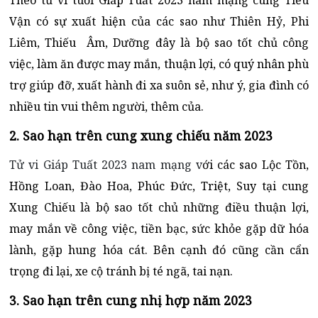
Theo tử vi tuổi Giáp Tuất 2023 nam mạng cung Tiểu
Vận có sự xuất hiện của các sao như Thiên Hỷ, Phi
Liêm, Thiếu Âm, Dưỡng đây là bộ sao tốt chủ công
việc, làm ăn được may mắn, thuận lợi, có quý nhân phù
trợ giúp đỡ, xuất hành đi xa suôn sẻ, như ý, gia đình có
nhiều tin vui thêm người, thêm của.
2. Sao hạn trên cung xung chiếu năm 2023
Tử vi Giáp Tuất 2023 nam mạng v
ới các sao Lộc Tồn,
Hồng Loan, Đào Hoa, Phúc Đức, Triệt, Suy tại cung
Xung Chiếu là bộ sao tốt chủ những điều thuận lợi,
may mắn về công việc, tiền bạc, sức khỏe gặp dữ hóa
lành, gặp hung hóa cát. Bên cạnh đó cũng cần cẩn
trọng đi lại, xe cộ tránh bị té ngã, tai nạn.
3. Sao hạn trên cung nhị hợp năm 2023