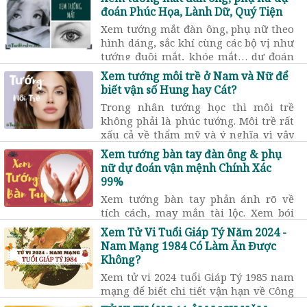
nét về nam tuổi Quý Hợi sinh năm
đoán Phúc Họa, Lành Dữ, Quý Tiện
1983
Xem tướng mắt đàn ông, phụ nữ theo
hình dáng, sắc khí cùng các bộ vị như
tướng đuôi mắt, khóe mắt… dự đoán
chính xác vận số giàu sang hay nghèo
Xem tướng môi trề ở Nam và Nữ để
hèn, có phúc hay bất hảo.
biết vận số Hung hay Cát?
Trong nhân tướng học thì môi trề
không phải là phúc tướng. Môi trề rất
xấu cả về thẩm mỹ và ý nghĩa vì vậy
khi gặp tướng này cần phải có biện
Xem tướng bàn tay đàn ông & phụ
pháp cải tướng phù hợp.
nữ dự đoán vận mệnh Chính Xác
99%
Xem tướng bàn tay phản ánh rõ về
tích cách, may mắn tài lộc. Xem bói
bàn tay không chỉ xét hình dáng tổng
Xem Tử Vi Tuổi Giáp Tý Năm 2024 -
thể mà còn xét tướng từ lòng bàn tay,
Nam Mạng 1984 Có Làm Ăn Được
ngón tay đến khí sắc, biểu hiện trên
Không?
các gò bàn tay.
Xem tử vi 2024 tuổi Giáp Tý 1985 nam
mạng để biết chi tiết vận hạn về Công
danh sự nghiệp, Tiền bạc tài chính,