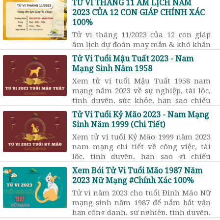
TỬ VI THÁNG 11 ÂM LỊCH NĂM
Tình duyên gia đạo, Sức khỏe tai
2023 CỦA 12 CON GIÁP CHÍNH XÁC
ương…
100%
Tử vi tháng 11/2023 của 12 con giáp
âm lịch dự đoán may mắn & khó khăn
về tài lộc, công việc, tình cảm… Xem
Tử Vi Tuổi Mậu Tuất 2023 - Nam
tử vi tháng 11 âm năm 2023 tuổi nào
Mạng Sinh Năm 1958
tốt? Tuổi nào xấu?
Xem tử vi tuổi Mậu Tuất 1958 nam
mạng năm 2023 về sự nghiệp, tài lộc,
tình duyên, sức khỏe, hạn sao chiếu
mệnh, có phạm Thái Tuế, Tam Tai,
Tử Vi Tuổi Kỷ Mão 2023 - Nam Mạng
Kim Lâu, … không?
Sinh Năm 1999 (Chi Tiết)
Xem tử vi tuổi Kỷ Mão 1999 năm 2023
nam mạng chi tiết về công việc, tài
lộc, tình duyên, hạn sao gì chiếu
mệnh, có phạm kim lâu, Thái Tuế,
Xem Bói Tử Vi Tuổi Mão 1987 Năm
Tam Tai, … không?
2023 Nữ Mạng #Chính Xác 100%
Tử vi năm 2023 cho tuổi Đinh Mão Nữ
mạng sinh năm 1987 để nắm bắt vận
hạn công danh, sự nghiệp, tình duyên,