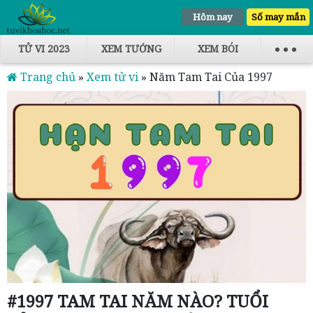
Hôm nay
Số may mắn
TỬ VI 2023
XEM TƯỚNG
XEM BÓI
Trang chủ
»
Xem tử vi
»
Năm Tam Tai Của 1997
#1997 TAM TAI NĂM NÀO? TUỔI