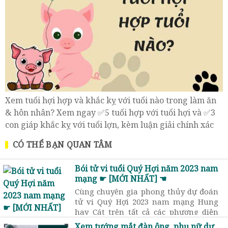
Xem tuổi hợi hợp và khắc kỵ với tuổi nào trong làm ăn
& hôn nhân? Xem ngay ✅5 tuổi hợp với tuổi hợi và ✅3
con giáp khắc kỵ với tuổi lợn, kèm luận giải chính xác
nhất.
CÓ THỂ BẠN QUAN TÂM
Bói tử vi tuổi Quý Hợi năm 2023 nam
mạng ☛ [MỚI NHẤT] ☚
Cùng chuyên gia phong thủy dự đoán
tử vi Quý Hợi 2023 nam mạng Hung
hay Cát trên tất cả các phương diện
cuộc sống. Trước tiên hãy tìm hiểu đôi
Xem tướng mắt đàn ông, phụ nữ dự