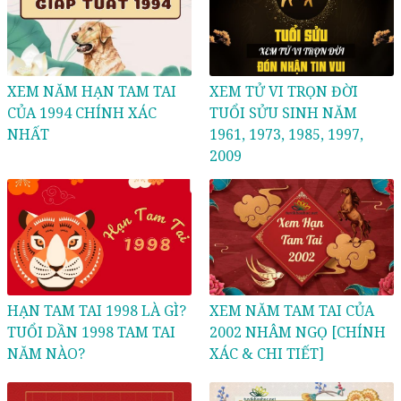
XEM NĂM HẠN TAM TAI
XEM TỬ VI TRỌN ĐỜI
CỦA 1994 CHÍNH XÁC
TUỔI SỬU SINH NĂM
NHẤT
1961, 1973, 1985, 1997,
2009
HẠN TAM TAI 1998 LÀ GÌ?
XEM NĂM TAM TAI CỦA
TUỔI DẦN 1998 TAM TAI
2002 NHÂM NGỌ [CHÍNH
NĂM NÀO?
XÁC & CHI TIẾT]