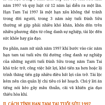
năm 1997 và quy luật cứ 12 năm lại diễn ra một lần.
Hạn Tam Tai 1997 là một hạn xấu không thể tránh
trong đời người, trong 3 năm này tuổi Đinh Sửu
thường sẽ gặp phải nhiều khó khăn, khốn đốn trên
nhiều phương diện từ công danh sự nghiệp, tài lộc đến
sức khỏe hay gia đạo.
Đa phần, nam nữ sinh năm 1997 khí bước vào các năm
hạn tam tai tuổi sửu thì đường công danh sự nghiệp
của những người tuổi Đinh Sửu trong năm Tam Tai
khá trắc trở, công việc bất lợi, khó tiến xa hơn hoặc lộ
trình thăng tiến gặp nhiều điều bất lợi cản trở. Tài lộc
kém nên cần quản lý chi tiêu có kế hoạch. Chú ý lời ăn
tiếng nói kẻo gây mâu thuẫn, cãi vã khiến gia đạo
thiếu hòa khí.
II. CÁCH TÍNH HẠN TAM TAI TUỔI SỬU 1997