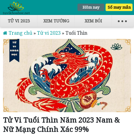
Hôm nay
Số may mắn
TỬ VI 2023
XEM TƯỚNG
XEM BÓI
Trang chủ
»
Tử vi 2023
»
Tuổi Thìn
Tử Vi Tuổi Thìn Năm 2023 Nam &
Nữ Mạng Chính Xác 99%