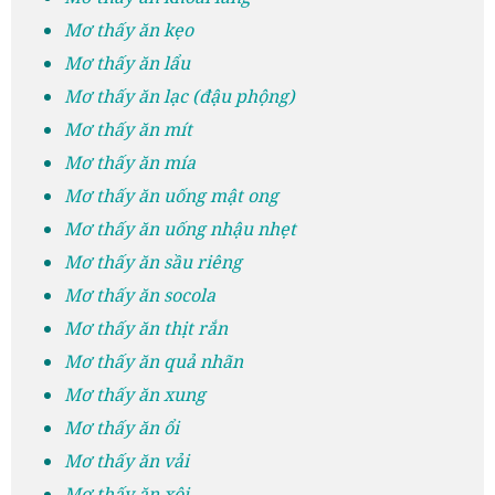
Mơ thấy ăn kẹo
Mơ thấy ăn lẩu
Mơ thấy ăn lạc (đậu phộng)
Mơ thấy ăn mít
Mơ thấy ăn mía
Mơ thấy ăn uống mật ong
Mơ thấy ăn uống nhậu nhẹt
Mơ thấy ăn sầu riêng
Mơ thấy ăn socola
Mơ thấy ăn thịt rắn
Mơ thấy ăn quả nhãn
Mơ thấy ăn xung
Mơ thấy ăn ổi
Mơ thấy ăn vải
Mơ thấy ăn xôi