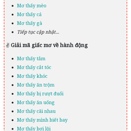
Mơ thấy mèo
Mơ thấy cá
Mơ thấy gà
Tiếp tục cập nhật...
Giải mã giấc mơ về hành động
✌
Mơ thấy tắm
Mơ thấy cắt tóc
Mơ thấy khóc
Mơ thấy ăn trộm
Mơ thấy bị rượt đuổi
Mơ thấy ăn uống
Mơ thấy cãi nhau
Mơ thấy mình biết bay
Mơ thấy bơi lội