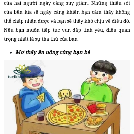
của hai người ngày càng suy giảm. Những thiếu sót
của bên kia sẽ ngày càng khiến bạn cảm thấy không
thể chấp nhận được và bạn sẽ thấy khó chịu về điều đó.
Nếu bạn muốn tiếp tục vun đắp tình yêu, điều quan
trọng nhất là sự tha thứ của bạn.
Mơ thấy ăn uống cùng bạn bè