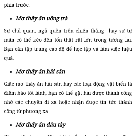
phía trước.
Mơ thấy ăn uống trà
Sự chủ quan, ngủ quên trên chiến thắng hay sự tự
mãn có thể kéo đến tổn thất rất lớn trong tương lai.
Bạn cần tập trung cao độ để học tập và làm việc hiệu
quả.
Mơ thấy ăn hải sản
Giấc mơ thấy ăn hải sản hay các loại động vật biển là
điềm báo tốt lành, bạn có thể gặt hái được thành công
nhờ các chuyên đi xa hoặc nhận được tin tức thành
công từ phương xa
Mơ thấy ăn dâu tây