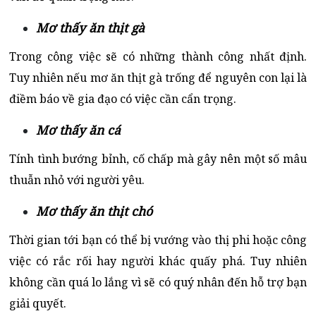
Mơ thấy ăn thịt gà
Trong công việc sẽ có những thành công nhất định.
Tuy nhiên nếu mơ ăn thịt gà trống để nguyên con lại là
điềm báo về gia đạo có việc cần cẩn trọng.
Mơ thấy ăn cá
Tính tình bướng bỉnh, cố chấp mà gây nên một số mâu
thuẫn nhỏ với người yêu.
Mơ thấy ăn thịt chó
Thời gian tới bạn có thể bị vướng vào thị phi hoặc công
việc có rắc rối hay người khác quấy phá. Tuy nhiên
không cần quá lo lắng vì sẽ có quý nhân đến hỗ trợ bạn
giải quyết.