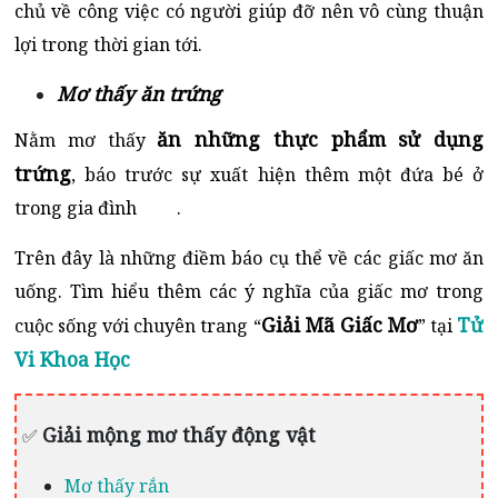
chủ về công việc có người giúp đỡ nên vô cùng thuận
lợi trong thời gian tới.
Mơ thấy ăn trứng
ăn những thực phẩm sử dụng
Nằm mơ thấy
trứng
, báo trước sự xuất hiện thêm một đứa
bé
ở
trong gia đình .
Trên đây là những điềm báo cụ thể về các giấc mơ ăn
uống. Tìm hiểu thêm các ý nghĩa của giấc mơ trong
Giải Mã Giấc Mơ
Tử
cuộc sống với chuyên trang “
” tại
Vi Khoa Học
Giải mộng mơ thấy động vật
✅
Mơ thấy rắn