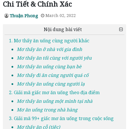
Chi Tiết & Chính Xác
Thuận Phong
March 02, 2022
Nội dung bài viết
1. Mơ thấy ăn uống cùng người khác
Mơ thấy ăn ở nhà với gia đình
Mơ thấy ăn tối cùng với người yêu
Mơ thấy ăn uống cùng bạn bè
Mơ thấy đi ăn cùng người quá cố
Mơ thấy ăn uống cùng người lạ
2. Giải mã giấc mơ ăn uống theo địa điểm
Mơ thấy ăn uống một mình tại nhà
Mơ ăn uống trong nhà hàng
3. Giải mã 99+ giấc mơ ăn uống trong cuộc sống
Mơ thấy ăn cỗ (tiệc)