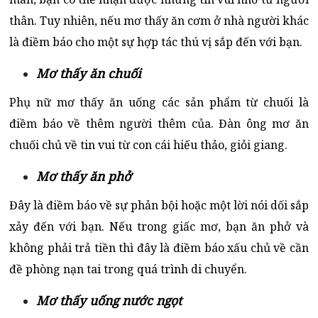
thân. Tuy nhiên, nếu mơ thấy ăn cơm ở nhà người khác
là điềm báo cho một sự hợp tác thú vị sắp đến với bạn.
Mơ thấy ăn chuối
Phụ nữ mơ thấy ăn uống các sản phẩm từ chuối là
điềm báo về thêm người thêm của. Đàn ông mơ ăn
chuối chủ về tin vui từ con cái hiếu thảo, giỏi giang.
Mơ thấy ăn phở
Đây là điềm báo về sự phản bội hoặc một lời nói dối sắp
xảy đến với bạn. Nếu trong giấc mơ, bạn ăn phở và
không phải trả tiền thì đây là điềm báo xấu chủ về cần
đề phòng nạn tai trong quá trình di chuyển.
Mơ thấy uống nước ngọt