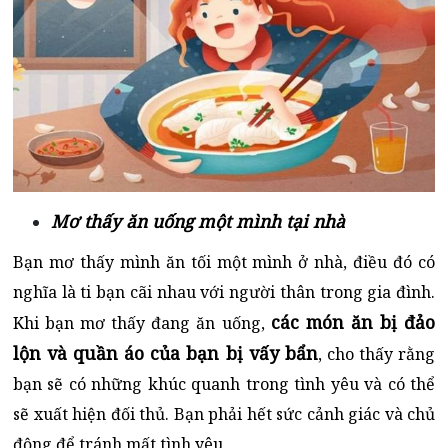
Mơ thấy ăn uống một mình tại nhà
Bạn mơ thấy mình ăn tối một mình
ở nhà
, điều đó có
nghĩa là ti bạn cãi nhau với người thân trong gia đình.
các món ăn bị đảo
Khi bạn mơ thấy đang ăn uống,
lộn và
quần áo
của bạn
bị
vấy bẩn
, cho thấy rằng
bạn sẽ có những khúc quanh trong tình yêu và có thể
sẽ xuất hiện đối thủ. Bạn phải hết sức cảnh giác và chủ
động để tránh mất tình yêu