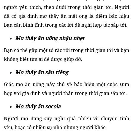
người yêu thích, theo đuổi trong thời gian tới. Người
đã có gia đình mơ thấy ăn mật ong là điềm báo hiệu
bạn cần bình tĩnh trong các lời đề nghị hợp tác sắp tới.
Mơ thấy ăn uống nhậu nhẹt
Bạn có thể gặp một số rắc rối trong thời gian tới và bạn
không biết tìm ai để được giúp đỡ.
Mơ thấy ăn sầu riêng
Giấc mơ ăn uống này chủ về báo hiệu một cuộc sum
họp với gia đình và người thân trong thời gian sắp tới.
Mơ thấy ăn socola
Người mơ đang suy nghĩ quá nhiều về chuyện tình
yêu, hoặc có nhiều sự nhớ nhung người khác.