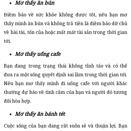
Mơ thấy ăn bún
Điềm báo về sức khỏe không được tốt, nếu bạn mơ
thấy mình ăn bún và không trả tiền là điềm báo dữ chủ
về hài tài, tốn của hoặc mất mát tài sản trong thời gian
tới.
Mơ thấy uống cafe
Bạn đang trong trạng thái không tỉnh táo và có thể
đưa ra một sống quyết định sai lầm trong thời gian tới.
Nếu bạn mơ thấy mình đi uống cafe với người khác
thường dự báo về tình cảm của bạn và người đó tương
đối hòa hợp.
Mơ thấy ăn bánh tét
Cuộc sống của bạn đang rất suôn sẻ và thuận lợi. Bạn