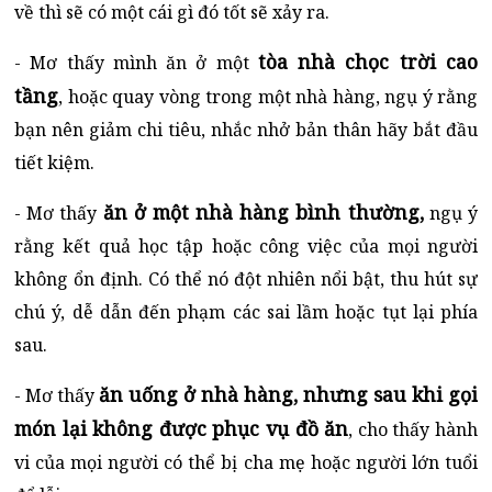
về thì sẽ có một cái gì đó tốt sẽ xảy ra.
tòa nhà chọc trời cao
- Mơ thấy mình ăn ở một
tầng
, hoặc quay vòng trong một nhà hàng, ngụ ý rằng
bạn nên giảm chi tiêu, nhắc nhở bản thân hãy bắt đầu
tiết kiệm.
ăn ở một nhà hàng bình thường,
- Mơ thấy
ngụ ý
rằng kết quả học tập hoặc công việc của mọi người
không ổn định. Có thể nó đột nhiên nổi bật, thu hút sự
chú ý, dễ dẫn đến phạm các sai lầm hoặc tụt lại phía
sau.
ăn uống ở nhà hàng, nhưng sau khi gọi
- Mơ thấy
món lại không được phục vụ đồ ăn
, cho thấy hành
vi của mọi người có thể bị cha mẹ hoặc người lớn tuổi