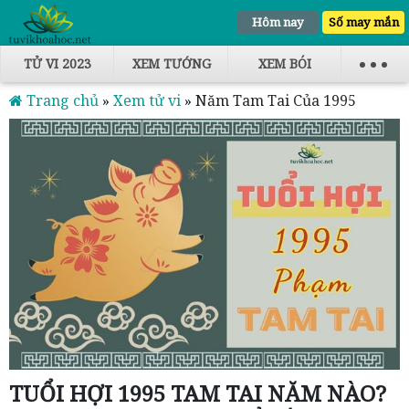
Hôm nay
Số may mắn
TỬ VI 2023
XEM TƯỚNG
XEM BÓI
Trang chủ
»
Xem tử vi
»
Năm Tam Tai Của 1995
TUỔI HỢI 1995 TAM TAI NĂM NÀO?