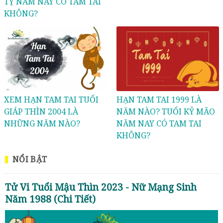
TỴ NĂM NAY CÓ TAM TAI
KHÔNG?
XEM HẠN TAM TAI TUỔI
HẠN TAM TAI 1999 LÀ
GIÁP THÌN 2004 LÀ
NĂM NÀO? TUỔI KỶ MÃO
NHỮNG NĂM NÀO?
NĂM NAY CÓ TAM TAI
KHÔNG?
NỔI BẬT
Tử Vi Tuổi Mậu Thìn 2023 - Nữ Mạng Sinh
Năm 1988 (Chi Tiết)