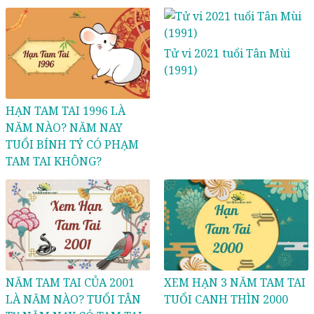
Tử vi 2021 tuổi Tân Mùi
(1991)
HẠN TAM TAI 1996 LÀ
NĂM NÀO? NĂM NAY
TUỔI BÍNH TÝ CÓ PHẠM
TAM TAI KHÔNG?
NĂM TAM TAI CỦA 2001
XEM HẠN 3 NĂM TAM TAI
LÀ NĂM NÀO? TUỔI TÂN
TUỔI CANH THÌN 2000