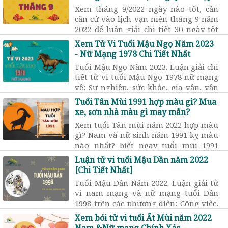
Xem tháng 9/2022 ngày nào tốt, cần
căn cứ vào lịch vạn niên tháng 9 năm
2022 để luận giải chi tiết 30 ngày tốt
hay xấu? lựa chọn ngày tốt sinh con,
Xem Tử Vi Tuổi Mậu Ngọ Năm 2023
mua xe, cưới hỏi …
- Nữ Mạng 1978 Chi Tiết Nhất
Tuổi Mậu Ngọ Năm 2023. Luận giải chi
tiết tử vi tuổi Mậu Ngọ 1978 nữ mạng
về: Sự nghiệp, sức khỏe, gia vận, vận
hạn, chi tiết 12 tháng trong năm 2023
Tuổi Tân Mùi 1991 hợp màu gì? Mua
xe, sơn nhà màu gì may mắn?
Xem tuổi Tân mùi năm 2022 hợp màu
gì? Nam và nữ sinh năm 1991 kỵ màu
nào nhất? biết ngay tuổi mùi 1991
mua xe màu gì hợp? sơn nhà màu
Luận tử vi tuổi Mậu Dần năm 2022
nào tốt? nên đeo vòng màu gì? may
[Chi Tiết Nhất]
mắn.
Tuổi Mậu Dần Năm 2022. Luận giải tử
vi nam mạng và nữ mạng tuổi Dần
1998 trên các phương diện: Công việc,
sức khỏe, tình cảm, vận hạn trong
Xem bói tử vi tuổi Ất Mùi năm 2022
năm mới 2022.
Nam &Nữ mạng Chính Xác