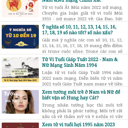
Tử vi tuổi Ất Mùi năm 2022 nữ mạng.
Chuyên gia luận giải tử vi tuổi Mùi
1955 - nữ mạng 2022 về: Gia Đạo, Sức
khỏe, Sao hạn chiếu mệnh,
Ý nghĩa số 10, 11, 12, 13, 14, 15, 16,
17, 18, 19 số nào tốt? số nào xấu?
Giải mã ý nghĩa các con số 10, 11, 12,
13, 14, 15, 16, 17, 18, 19 mang đến điềm
gì trong cuộc sống. Trong các con số
từ 10 đến 19 số nào là số may mắn, số
Tử Vi Tuổi Giáp Tuất 2022 - Nam &
nào là số xui xẻo?
Nữ Mạng Sinh Năm 1994
Luận tử vi tuổi Giáp Tuất 1994 năm
2022 nam mạng. Diễn biến tử vi năm
2022 tuổi Giáp Tuất nam mạng về tiền
bạc, công danh, gia đạo và sức ...
Xem tướng môi trề ở Nam và Nữ để
biết vận số Hung hay Cát?
Trong nhân tướng học thì môi trề
không phải là phúc tướng. Môi trề rất
xấu cả về thẩm mỹ và ý nghĩa vì vậy
khi gặp tướng này cần phải có biện
Xem tử vi tuổi hợi 1995 năm 2023
pháp cải tướng phù hợp.