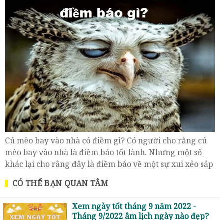
Cú mèo bay vào nhà có điềm gì? Có người cho rằng cú
mèo bay vào nhà là điềm báo tốt lành. Nhưng một số
khác lại cho rằng đây là điềm báo về một sự xui xẻo sắp
xảy đến. Cụ thể như thế nào mời bạn theo dõi nội dung
CÓ THỂ BẠN QUAN TÂM
dưới đây
Xem ngày tốt tháng 9 năm 2022 -
Tháng 9/2022 âm lịch ngày nào đẹp?