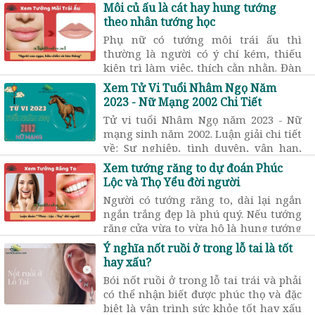
tránh số xấu trong cầu tài lộc, tình
Môi củ ấu là cát hay hung tướng
yêu theo phong thủy.
theo nhân tướng học
Phụ nữ có tướng môi trái ấu thì
thường là người có ý chí kém, thiếu
kiên trì làm việc, thích cằn nhằn. Đàn
ông có môi trái ấu thì cao ngạo, hiếu
Xem Tử Vi Tuổi Nhâm Ngọ Năm
chiến nhưng rất tốt bụng.
2023 - Nữ Mạng 2002 Chi Tiết
Tử vi tuổi Nhâm Ngọ năm 2023 - Nữ
mạng sinh năm 2002. Luận giải chi tiết
về: Sự nghiệp, tình duyên, vận hạn,
chi tiết 12 tháng trong năm 2023.
Xem tướng răng to dự đoán Phúc
Lộc và Thọ Yểu đời người
Người có tướng răng to, dài lại ngắn
ngắn trắng đẹp là phú quý. Nếu tướng
răng cửa vừa to vừa hô là hung tướng
chủ về người có vận số vất vả, phúc
Ý nghĩa nốt ruồi ở trong lỗ tai là tốt
thọ không nhiều.
hay xấu?
Bói nốt ruồi ở trong lỗ tai trái và phải
có thể nhận biết được phúc thọ và đặc
biệt là vận trình sức khỏe tốt hay xấu