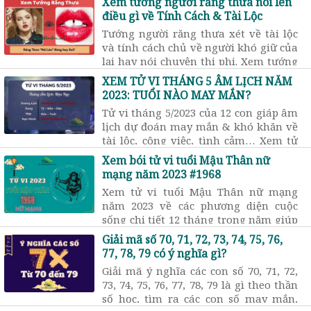
Xem tướng người răng thưa nói lên
điều gì về Tính Cách & Tài Lộc
Tướng người răng thưa xét về tài lộc
và tính cách chủ về người khó giữ của
lại hay nói chuyện thi phi. Xem tướng
răng càng thưa thì vận số càng cực
XEM TỬ VI THÁNG 5 ÂM LỊCH NĂM
khổ và đa đoan
2023: TUỔI NÀO MAY MẮN?
Tử vi tháng 5/2023 của 12 con giáp âm
lịch dự đoán may mắn & khó khăn về
tài lộc, công việc, tình cảm… Xem tử
vi tháng 5 âm năm 2023 tuổi nào tốt?
Xem bói tử vi tuổi Mậu Thân nữ
Tuổi nào xấu?
mạng năm 2023 #1968
Xem tử vi tuổi Mậu Thân nữ mạng
năm 2023 về các phương diện cuộc
sống chi tiết 12 tháng trong năm giúp
bạn nắm được vận số hung cát của
Giải mã số 70, 71, 72, 73, 74, 75, 76,
bản thân và có kế hoạch phù hợp.
77, 78, 79 có ý nghĩa gì?
Giải mã ý nghĩa các con số 70, 71, 72,
73, 74, 75, 76, 77, 78, 79 là gì theo thần
số học, tìm ra các con số may mắn,