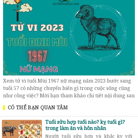
Xem tử vi tuổi Mùi 1967 nữ mạng năm 2023 bước sang
tuổi 57 có những chuyển biến gì trong cuộc sống cũng
như công việc? Mời bạn tham khảo chi tiết nội dung sau
đây.
CÓ THỂ BẠN QUAN TÂM
Tuổi sửu hợp tuổi nào? kỵ tuổi gì?
trong làm ăn và hôn nhân
Người tuổi sửu hợp và khắc kỵ với