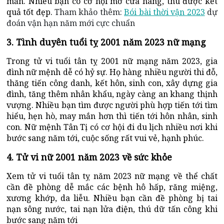
mắn. Nhiều bạn có cơ hội mở cửa hàng, thu được kết
quả tốt đẹp.
Tham khảo thêm:
Bói bài thời vận 2023
dự
đoán vận hạn năm mới cực chuẩn
3. Tình duyên tuổi tỵ 2001 năm 2023 nữ mạng
Trong tử vi tuổi tân tỵ 2001 nữ mạng năm 2023, gia
đình nữ mệnh dễ có hỷ sự. Họ hàng nhiều người thi đỗ,
thăng tiến công danh, kết hôn, sinh con, xây dựng gia
đình, tăng thêm nhân khẩu, ngày càng an khang thịnh
vượng. Nhiều bạn tìm được người phù hợp tiến tới tìm
hiểu, hẹn hò, may mắn hơn thì tiến tới hôn nhân, sinh
con. Nữ mệnh Tân Tị có cơ hội đi du lịch nhiều nơi khi
bước sang năm tới, cuộc sống rất vui vẻ, hạnh phúc.
4. Tử vi nữ 2001 năm 2023 về sức khỏe
Xem tử vi tuổi tân tỵ năm 2023 nữ mạng về thể chất
cần đề phòng dễ mắc các bệnh hô hấp, răng miệng,
xương khớp, da liễu. Nhiều bạn cần đề phòng bị tai
nạn sông nước, tai nạn lửa điện, thú dữ tấn công khi
bước sang năm tới