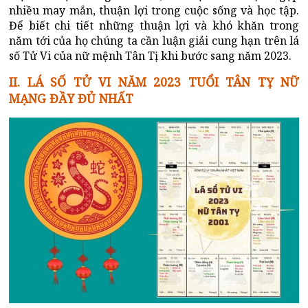
nhiều may mắn, thuận lợi trong cuộc sống và học tập.
Để biết chi tiết những thuận lợi và khó khăn trong
năm tới của họ chúng ta cần luận giải cung hạn trên lá
số Tử Vi của nữ mệnh Tân Tị khi bước sang năm 2023.
II. LÁ SỐ
TỬ VI NĂM 2023
TUỔI TÂN TỴ NỮ
MẠNG ĐẦY ĐỦ NHẤT