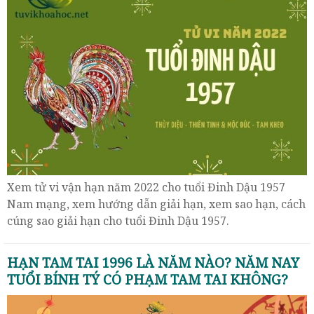
Xem tử vi vận hạn năm 2022 cho tuổi Đinh Dậu 1957
Nam mạng, xem hướng dẫn giải hạn, xem sao hạn, cách
cúng sao giải hạn cho tuổi Đinh Dậu 1957.
HẠN TAM TAI 1996 LÀ NĂM NÀO? NĂM NAY
TUỔI BÍNH TÝ CÓ PHẠM TAM TAI KHÔNG?