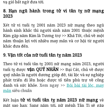
vạ gió bất ngờ đưa tới.
8. Hạn ngũ hành trong tử vi tân tỵ nữ mạng
2023
Xét tử vi tuổi tỵ 2001 năm 2023 nữ mạng theo ngũ
hành sinh khắc thì người sinh năm 2001 thuộc mệnh
Kim gặp năm Kim là Tương trợ >> Khá Tốt, chủ về một
năm thuận lợi với nhiều may mắn và cơ hội từ người
khác đưa đến.
9. Vận tốt của nữ tuổi tân tỵ năm 2023
Theo tử vi tuổi tân tỵ 2001 nữ mạng năm 2023, người
vận QUÝ NHÂN
tuổi tỵ được
>> Đại Cát, chủ về
được
quý nhân là người dương giúp đỡ, tài lộc và sự nghiệp
phát triển đi lên hoặc được tổ tiên phù trợ về công
danh và sức khỏe.
Xem ngay >>
Bói bài tài lộc, may
mắn
siêu chuẩn
tử vi tuổi tân tỵ năm 2023 nữ mạng
Kết luận
về
mặt sao hạn: Sang năm tới, nữ mệnh Tân Tị sẽ gặp