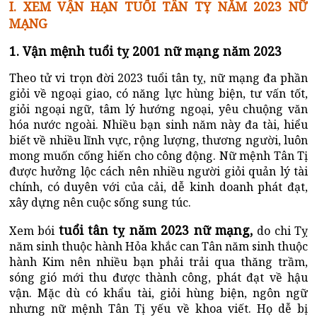
I. XEM VẬN HẠN TUỔI TÂN TỴ NĂM 2023 NỮ
MẠNG
1. Vận mệnh tuổi tỵ 2001 nữ mạng năm 2023
Theo tử vi trọn đời 2023 tuổi tân tỵ, nữ mạng đa phần
giỏi về ngoại giao, có năng lực hùng biện, tư vấn tốt,
giỏi ngoại ngữ, tâm lý hướng ngoại, yêu chuộng văn
hóa nước ngoài. Nhiều bạn sinh năm này đa tài, hiểu
biết về nhiều lĩnh vực, rộng lượng, thương người, luôn
mong muốn cống hiến cho công động. Nữ mệnh Tân Tị
được hưởng lộc cách nên nhiều người giỏi quản lý tài
chính, có duyên với của cải, dễ kinh doanh phát đạt,
xây dựng nên cuộc sống sung túc.
tuổi tân tỵ năm 2023 nữ mạng,
Xem bói
do chi Tỵ
năm sinh thuộc hành Hỏa khắc can Tân năm sinh thuộc
hành Kim nên nhiều bạn phải trải qua thăng trầm,
sóng gió mới thu được thành công, phát đạt về hậu
vận. Mặc dù có khẩu tài, giỏi hùng biện, ngôn ngữ
nhưng nữ mệnh Tân Tị yếu về khoa viết. Họ dễ bị