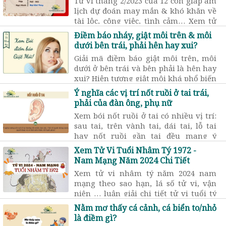
Tử vi tháng 2/2023 của 12 con giáp âm
lịch dự đoán may mắn & khó khăn về
tài lộc, công việc, tình cảm… Xem tử
vi tháng 2 âm năm 2023 tuổi nào tốt?
Điềm báo nháy, giật môi trên & môi
Tuổi nào xấu?
dưới bên trái, phải hên hay xui?
Giải mã điềm báo giật môi trên, môi
dưới ở bên trái và bên phải là hên hay
xui? Hiện tượng giật môi khá phổ biến
ở cả nam và nữ thường mang đến
Ý nghĩa các vị trí nốt ruồi ở tai trái,
những dự cảm về tâm linh hiếm gặp
phải của đàn ông, phụ nữ
Xem bói nốt ruồi ở tai có nhiều vị trí:
sau tai, trên vành tai, dái tai, lỗ tai
hay nốt ruồi gần tai đều mang ý
nghĩa dự đoán về tài lộc, sức khỏe và
Xem Tử Vi Tuổi Nhâm Tý 1972 -
tình cảm của đàn ông và phụ nữ.
Nam Mạng Năm 2024 Chi Tiết
Những người có nốt ruồi trên tai nhìn
Xem tử vi nhâm tý năm 2024 nam
chung thông minh và quyết đoán hơn
mạng theo sao hạn, lá số tử vi, vận
trong việc xử lý mọi việc ...
niên … luận giải chi tiết tử vi tuổi tý
1972 nam mạng năm 2024 về công
Nằm mơ thấy cá cảnh, cá biển to/nhỏ
danh, tài lộc, sự nghiệp…
là điềm gì?