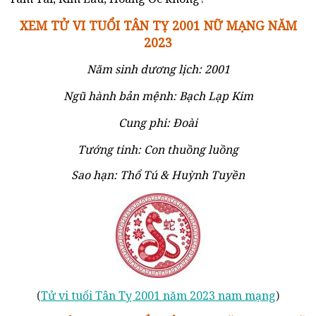
XEM TỬ VI TUỔI TÂN TỴ 2001 NỮ MẠNG NĂM
2023
Năm sinh dương lịch: 2001
Ngũ hành bản mệnh: Bạch Lạp Kim
Cung phi: Đoài
Tướng tinh: Con thuồng luồng
Sao hạn: Thổ Tú & Huỳnh Tuyền
(
Tử vi tuổi Tân Tỵ 2001 năm 2023 nam mạng
)