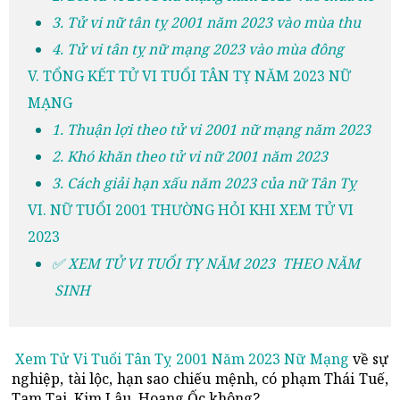
3. Tử vi nữ tân tỵ 2001 năm 2023 vào mùa thu
4. Tử vi tân tỵ nữ mạng 2023 vào mùa đông
V. TỔNG KẾT TỬ VI TUỔI TÂN TỴ NĂM 2023 NỮ
MẠNG
1. Thuận lợi theo tử vi 2001 nữ mạng năm 2023
2. Khó khăn theo tử vi nữ 2001 năm 2023
3. Cách giải hạn xấu năm 2023 của nữ Tân Tỵ
VI. NỮ TUỔI 2001 THƯỜNG HỎI KHI XEM TỬ VI
2023
✅ XEM TỬ VI TUỔI TỴ NĂM 2023 THEO NĂM
SINH
Xem Tử Vi Tuổi Tân Tỵ 2001 Năm 2023 Nữ Mạng
về sự
nghiệp, tài lộc, hạn sao chiếu mệnh, có phạm Thái Tuế,
Tam Tai, Kim Lâu, Hoang Ốc không?