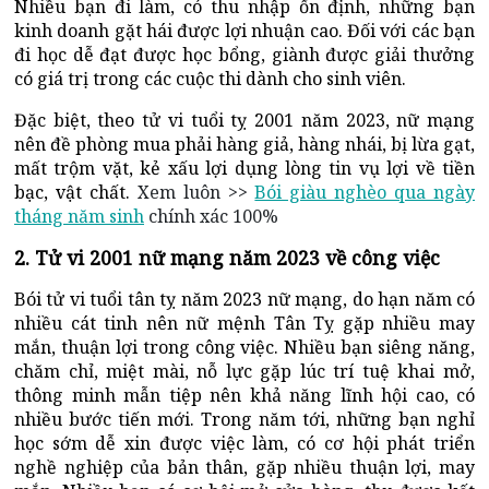
Nhiều bạn đi làm, có thu nhập ổn định, những bạn
kinh doanh gặt hái được lợi nhuận cao. Đối với các bạn
đi học dễ đạt được học bổng, giành được giải thưởng
có giá trị trong các cuộc thi dành cho sinh viên.
Đặc biệt, theo tử vi tuổi tỵ 2001 năm 2023, nữ mạng
nên đề phòng mua phải hàng giả, hàng nhái, bị lừa gạt,
mất trộm vặt, kẻ xấu lợi dụng lòng tin vụ lợi về tiền
bạc, vật chất.
Xem luôn >>
Bói giàu nghèo qua ngày
tháng năm sinh
chính xác 100%
2. Tử vi 2001 nữ mạng năm 2023 về công việc
Bói tử vi tuổi tân tỵ năm 2023 nữ mạng, do hạn năm có
nhiều cát tinh nên nữ mệnh Tân Tỵ gặp nhiều may
mắn, thuận lợi trong công việc. Nhiều bạn siêng năng,
chăm chỉ, miệt mài, nỗ lực gặp lúc trí tuệ khai mở,
thông minh mẫn tiệp nên khả năng lĩnh hội cao, có
nhiều bước tiến mới. Trong năm tới, những bạn nghỉ
học sớm dễ xin được việc làm, có cơ hội phát triển
nghề nghiệp của bản thân, gặp nhiều thuận lợi, may