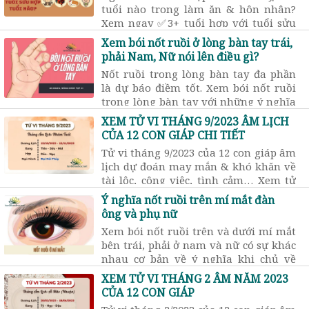
tuổi nào trong làm ăn & hôn nhân?
Xem ngay ✅3+ tuổi hợp với tuổi sửu
và ✅5 con giáp khắc kỵ với tuổi sửu
Xem bói nốt ruồi ở lòng bàn tay trái,
chi tiết & chính xác.
phải Nam, Nữ nói lên điều gì?
Nốt ruồi trong lòng bàn tay đa phần
là dự báo điềm tốt. Xem bói nốt ruồi
trong lòng bàn tay với những ý nghĩa
cát hung về vận số của mệnh chủ trên
XEM TỬ VI THÁNG 9/2023 ÂM LỊCH
các phương diện cuộc sống từ tính
CỦA 12 CON GIÁP CHI TIẾT
cách, tài lộc đến sức khỏe.
Tử vi tháng 9/2023 của 12 con giáp âm
lịch dự đoán may mắn & khó khăn về
tài lộc, công việc, tình cảm… Xem tử
vi tháng 9 âm năm 2023 tuổi nào tốt?
Ý nghĩa nốt ruồi trên mí mắt đàn
Tuổi nào xấu?
ông và phụ nữ
Xem bói nốt ruồi trên và dưới mí mắt
bên trái, phải ở nam và nữ có sự khác
nhau cơ bản về ý nghĩa khi chủ về
tính cách tự do và vận trình tình cảm
XEM TỬ VI THÁNG 2 ÂM NĂM 2023
của một người.
CỦA 12 CON GIÁP