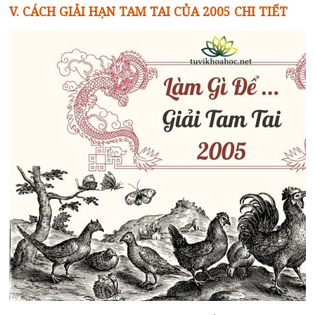
V. CÁCH GIẢI HẠN TAM TAI CỦA 2005 CHI TIẾT