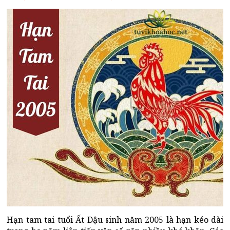
Hạn tam tai tuổi Ất Dậu sinh năm 2005 là hạn kéo dài