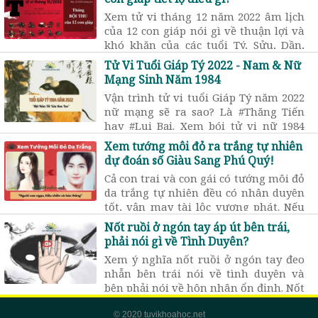
Xem tử vi tháng 12 năm 2022 âm lịch
của 12 con giáp nói gì về thuận lợi và
khó khăn của các tuổi Tý, Sửu, Dần,
Mão, Thìn, Tỵ, Ngọ, Mùi, Thân… trong
Tử Vi Tuổi Giáp Tý 2022 - Nam & Nữ
tháng cuối cùng của năm 2022
Mạng Sinh Năm 1984
Vận trình tử vi tuổi Giáp Tý năm 2022
nữ mạng sẽ ra sao? Là #Thăng Tiến
hay #Lụi Bại. Xem bói tử vi nữ 1984
năm 2022 để biết chính xác nhất.
Xem tướng môi đỏ ra trắng tự nhiên
dự đoán số Giàu Sang Phú Quý!
Cả con trai và con gái có tướng môi đỏ
da trắng tự nhiên đều có nhân duyên
tốt, vận may tài lộc vượng phát. Nếu
thân hình cao gầy, da trắng và môi đỏ
Nốt ruồi ở ngón tay áp út bên trái,
là tướng vượng phu ích tử
phải nói gì về Tình Duyên?
Xem ý nghĩa nốt ruồi ở ngón tay đeo
nhẫn bên trái nói về tình duyên và
bên phải nói về hôn nhân ổn định. Nốt
ruồi son ở ngón tay út là điềm báo
phú quý sau kết hôn.
© 2020 tuvikhoahoc.net