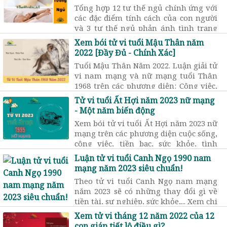
phối rất lớn đến đời sống của người sở
Tổng hợp 12 tư thế ngủ chính ứng với
hữu.
các đặc điểm tính cách của con người
và 3 tư thế ngủ phản ánh tình trạng
sức khỏe của một người.
Xem bói tử vi tuổi Mậu Thân năm
2022 [Đầy Đủ - Chính Xác]
Tuổi Mậu Thân Năm 2022. Luận giải tử
vi nam mạng và nữ mạng tuổi Thân
1968 trên các phương diện: Công việc,
sức khỏe, tình cảm, vận hạn trong
Tử vi tuổi Ất Hợi năm 2023 nữ mạng
năm mới 2022.
- Một năm biến động
Xem bói tử vi tuổi Ất Hợi năm 2023 nữ
mạng trên các phương diện cuộc sống,
công việc, tiền bạc, sức khỏe, tình
duyên trong năm Quý Mão thông qua
Luận tử vi tuổi Canh Ngọ 1990 nam
sao chiếu mệnh, sao hạn, vận niên và
mạng năm 2023 siêu chuẩn!
lá số tử vi,...
Theo tử vi tuổi Canh Ngọ nam mạng
năm 2023 sẽ có những thay đổi gì về
tiền tài, sự nghiệp, sức khỏe,... Xem chi
tiết phần luận giải tử vi 2023 Canh
Xem tử vi tháng 12 năm 2022 của 12
Ngọ nam mạng chi tiết 12 tháng
con giáp tiết lộ điều gì?