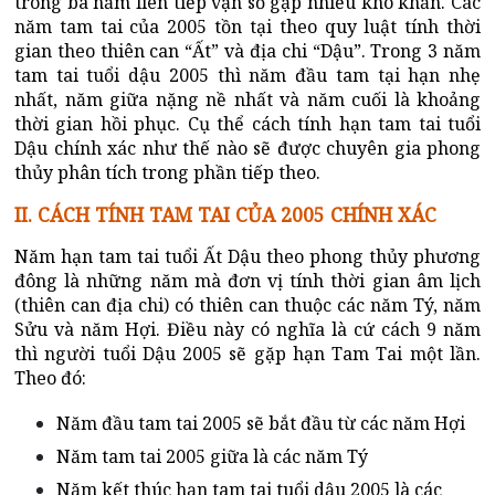
trong ba năm liên tiếp vận số gặp nhiều khó khăn. Các
năm tam tai của 2005 tồn tại theo quy luật tính thời
gian theo thiên can “Ất” và địa chi “Dậu”. Trong 3 năm
tam tai tuổi dậu 2005 thì năm đầu tam tại hạn nhẹ
nhất, năm giữa nặng nề nhất và năm cuối là khoảng
thời gian hồi phục. Cụ thể cách tính hạn tam tai tuổi
Dậu chính xác như thế nào sẽ được chuyên gia phong
thủy phân tích trong phần tiếp theo.
II. CÁCH TÍNH TAM TAI CỦA 2005 CHÍNH XÁC
Năm hạn tam tai tuổi Ất Dậu theo phong thủy phương
đông là những năm mà đơn vị tính thời gian âm lịch
(thiên can địa chi) có thiên can thuộc các năm Tý, năm
Sửu và năm Hợi. Điều này có nghĩa là cứ cách 9 năm
thì người tuổi Dậu 2005 sẽ gặp hạn Tam Tai một lần.
Theo đó:
Năm đầu tam tai 2005 sẽ bắt đầu từ các năm Hợi
Năm tam tai 2005 giữa là các năm Tý
Năm kết thúc hạn tam tai tuổi dậu 2005 là các