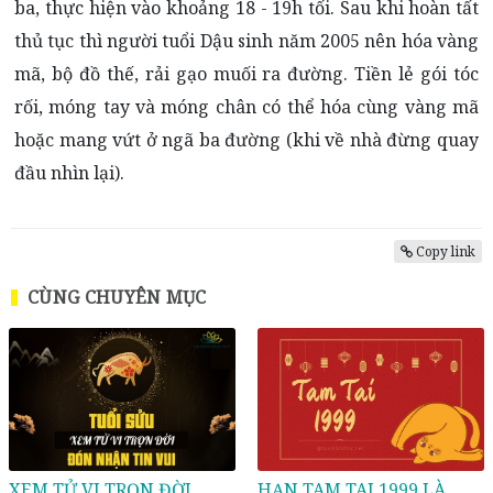
ba, thực hiện vào khoảng 18 - 19h tối. Sau khi hoàn tất
thủ tục thì người tuổi Dậu sinh năm 2005 nên hóa vàng
mã, bộ đồ thế, rải gạo muối ra đường. Tiền lẻ gói tóc
rối, móng tay và móng chân có thể hóa cùng vàng mã
hoặc mang vứt ở ngã ba đường (khi về nhà đừng quay
đầu nhìn lại).
Copy link
CÙNG CHUYÊN MỤC
XEM TỬ VI TRỌN ĐỜI
HẠN TAM TAI 1999 LÀ