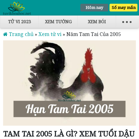
Hôm nay
Số may mắn
TỬ VI 2023
XEM TƯỚNG
XEM BÓI
Trang chủ
»
Xem tử vi
»
Năm Tam Tai Của 2005
TAM TAI 2005 LÀ GÌ? XEM TUỔI DẬU