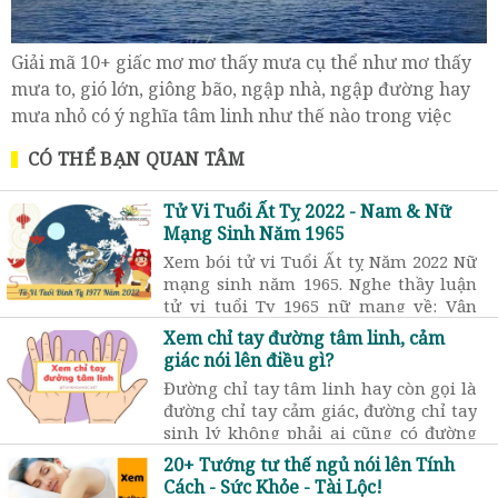
Giải mã 10+ giấc mơ mơ thấy mưa cụ thể như mơ thấy
mưa to, gió lớn, giông bão, ngập nhà, ngập đường hay
mưa nhỏ có ý nghĩa tâm linh như thế nào trong việc
đoán điềm lành dữ.
CÓ THỂ BẠN QUAN TÂM
Tử Vi Tuổi Ất Tỵ 2022 - Nam & Nữ
Mạng Sinh Năm 1965
Xem bói tử vi Tuổi Ất tỵ Năm 2022 Nữ
mạng sinh năm 1965. Nghe thầy luận
tử vi tuổi Tỵ 1965 nữ mạng về: Vận
hạn, sao chiếu mệnh, sức khỏe...
Xem chỉ tay đường tâm linh, cảm
giác nói lên điều gì?
Đường chỉ tay tâm linh hay còn gọi là
đường chỉ tay cảm giác, đường chỉ tay
sinh lý không phải ai cũng có đường
chỉ tay này. Nó thuộc nhóm các đường
20+ Tướng tư thế ngủ nói lên Tính
chỉ tay hỗ trợ có ảnh hưởng và chi
Cách - Sức Khỏe - Tài Lộc!