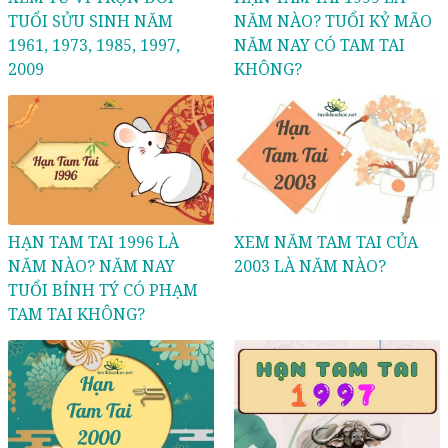
TUỔI SỬU SINH NĂM
NĂM NÀO? TUỔI KỶ MÃO
1961, 1973, 1985, 1997,
NĂM NAY CÓ TAM TAI
2009
KHÔNG?
HẠN TAM TAI 1996 LÀ
XEM NĂM TAM TAI CỦA
NĂM NÀO? NĂM NAY
2003 LÀ NĂM NÀO?
TUỔI BÍNH TÝ CÓ PHẠM
TAM TAI KHÔNG?