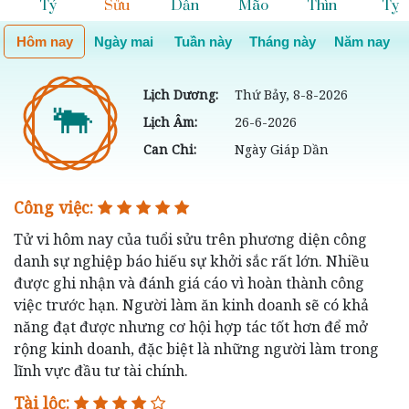
Tý
Sửu
Dần
Mão
Thìn
Tỵ
Hôm nay
Ngày mai
Tuần này
Tháng này
Năm nay
Lịch Dương:
Thứ Bảy, 8-8-2026
🐃
Lịch Âm:
26-6-2026
Can Chi:
Ngày Giáp Dần
Công việc:
Tử vi hôm nay của tuổi sửu trên phương diện công
danh sự nghiệp báo hiếu sự khởi sắc rất lớn. Nhiều
được ghi nhận và đánh giá cáo vì hoàn thành công
việc trước hạn. Người làm ăn kinh doanh sẽ có khả
năng đạt được nhưng cơ hội hợp tác tốt hơn để mở
rộng kinh doanh, đặc biệt là những người làm trong
lĩnh vực đầu tư tài chính.
Tài lộc: