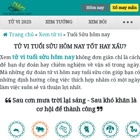
Hôm nay
Số may mắn
TỬ VI 2023
XEM TƯỚNG
XEM BÓI
Trang chủ
»
Xem tử vi
»
Tuổi Sửu hôm nay
TỬ VI TUỔI SỬU HÔM NAY TỐT HAY XẤU?
tử vi tuổi sửu hôm nay
Xem
không đơn giản chỉ là cách
để bạn dự đoán hay chiêm nghiệm về vận số trong ngày.
Mà những dự đoán tử vi hôm nay tuổi sửu còn giúp bạn có
những định hướng công việc thích hợp nhằm có một ngày
làm việc suôn sẻ và thuận lợi nhất.
Sau cơn mưa trời lại sáng - Sau khó khăn là
cơ hội để thành công
🐃
🐁
🐅
🐈
🐉
🐍