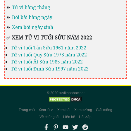
⏩
Tử vi hàng tháng
⏩
Bói bài hàng ngày
⏩
Xem bói ngày sinh
XEM TỬ VI TUỔI SỬU NĂM 2022
✅
Tử vi tuổi Tân Sửu 1961 năm 2022
Tử vi tuổi Quý Sửu 1973 năm 2022
Tử vi tuổi Ất Sửu 1985 năm 2022
Tử vi tuổi Đinh Sửu 1997 năm 2022
© 2020 tuvikhoahoc.net
Trang chủ
Xem tử vi
Xem bói
Xem tướng
Giải mộng
Về chúng tôi
Liên hệ
Hỏi đáp