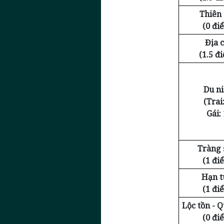
Thiên
(0 đi
Địa c
(1.5 đ
Du n
(Trai:
Gái: 
Tràng 
(1 đi
Hạn t
(1 đi
Lộc tồn - 
(0 đi