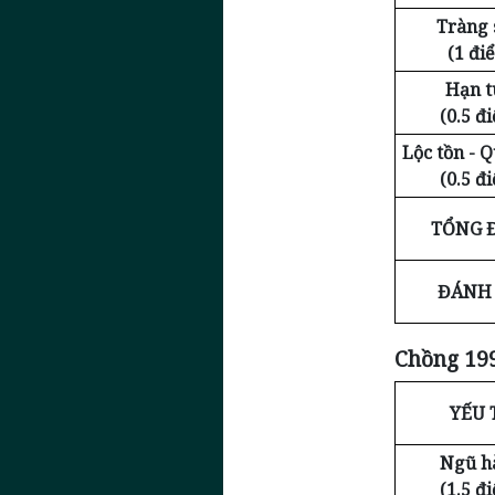
Tràng 
(1 đi
Hạn t
(0.5 đ
Lộc tồn - 
(0.5 đ
TỔNG 
ĐÁNH 
Chồng 199
YẾU 
Ngũ h
(1.5 đ