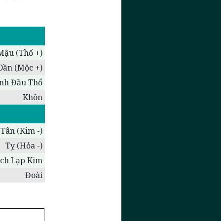
Mậu (Thổ +)
Dần (Mộc +)
nh Đầu Thổ
Khôn
Tân (Kim -)
Tỵ (Hỏa -)
ch Lạp Kim
Đoài