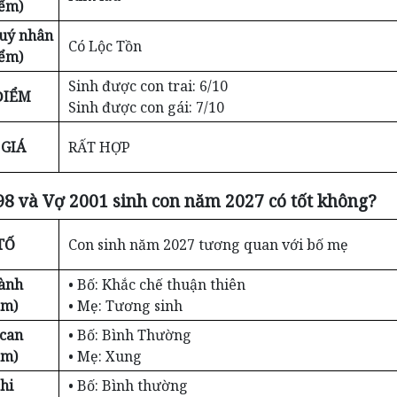
iểm)
Quý nhân
Có Lộc Tồn
iểm)
Sinh được con trai: 6/10
ĐIỂM
Sinh được con gái: 7/10
GIÁ
RẤT HỢP
8 và Vợ 2001 sinh con năm 2027 có tốt không?
TỐ
Con sinh năm 2027 tương quan với bố mẹ
ành
• Bố: Khắc chế thuận thiên
ểm)
• Mẹ: Tương sinh
 can
• Bố: Bình Thường
ểm)
• Mẹ: Xung
hi
• Bố: Bình thường