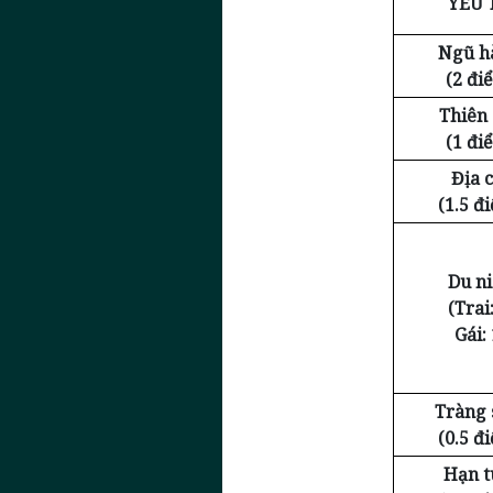
YẾU 
Ngũ h
(2 đi
Thiên
(1 đi
Địa c
(1.5 đ
Du n
(Trai:
Gái: 
Tràng 
(0.5 đ
Hạn t