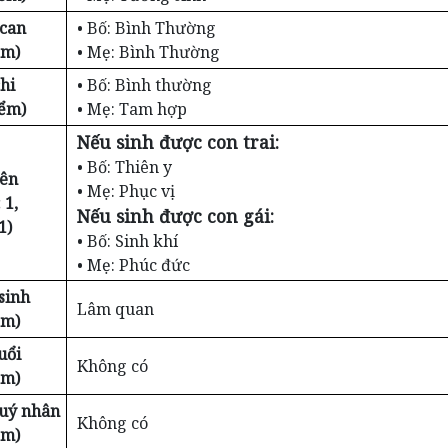
 can
• Bố: Bình Thường
ểm)
• Mẹ: Bình Thường
hi
• Bố: Bình thường
iểm)
• Mẹ: Tam hợp
Nếu sinh được con trai:
• Bố: Thiên y
iên
• Mẹ: Phục vị
 1,
Nếu sinh được con gái:
1)
• Bố: Sinh khí
• Mẹ: Phúc đức
sinh
Lâm quan
ểm)
uổi
Không có
ểm)
Quý nhân
Không có
ểm)