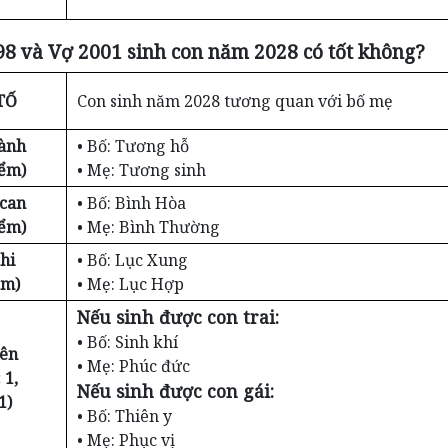
8 và Vợ 2001 sinh con năm 2028 có tốt không?
TỐ
Con sinh năm 2028 tương quan với bố mẹ
ành
• Bố: Tương hỗ
iểm)
• Mẹ: Tương sinh
 can
• Bố: Bình Hòa
iểm)
• Mẹ: Bình Thường
hi
• Bố: Lục Xung
ểm)
• Mẹ: Lục Hợp
Nếu sinh được con trai:
• Bố: Sinh khí
iên
• Mẹ: Phúc đức
 1,
Nếu sinh được con gái:
1)
• Bố: Thiên y
• Mẹ: Phục vị