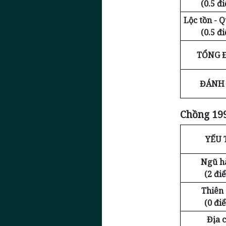
(0.5 đ
Lộc tồn - 
(0.5 đ
TỔNG 
ĐÁNH 
Chồng 199
YẾU 
Ngũ h
(2 đi
Thiên
(0 đi
Địa c