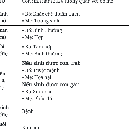
TỐ
Con sinh năm 2026 tương quan với bố mẹ
ành
• Bố: Khắc chế thuận thiên
ểm)
• Mẹ: Tương sinh
 can
• Bố: Bình Thường
ểm)
• Mẹ: Hợp
hi
• Bố: Tam hợp
iểm)
• Mẹ: Bình thường
Nếu sinh được con trai:
• Bố: Tuyệt mệnh
iên
• Mẹ: Họa hại
 0,
Nếu sinh được con gái:
1)
• Bố: Sinh khí
• Mẹ: Phúc đức
sinh
Bệnh
iểm)
uổi
Kim lâu