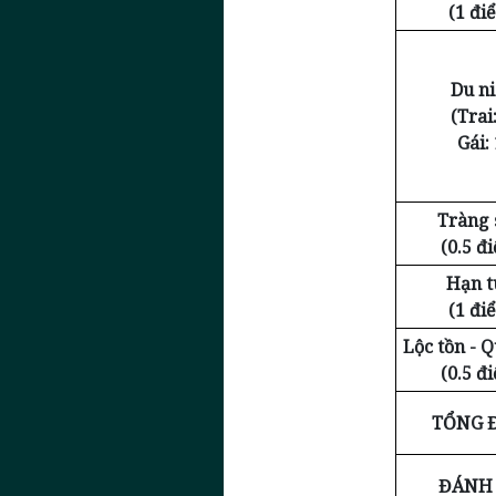
(1 đi
Du n
(Trai:
Gái: 
Tràng 
(0.5 đ
Hạn t
(1 đi
Lộc tồn - 
(0.5 đ
TỔNG 
ĐÁNH 