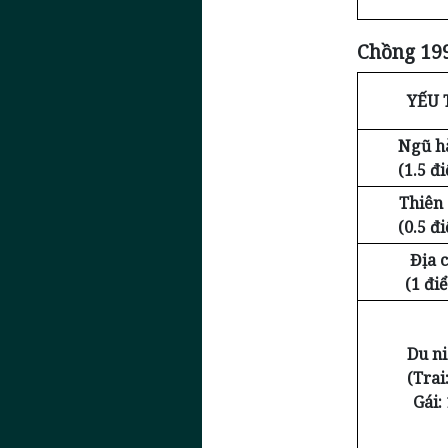
Chồng 199
YẾU 
Ngũ h
(1.5 đ
Thiên
(0.5 đ
Địa c
(1 đi
Du n
(Trai:
Gái: 