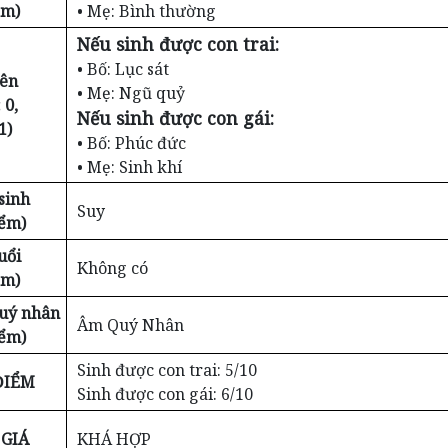
ểm)
• Mẹ: Bình thường
Nếu sinh được con trai:
• Bố: Lục sát
iên
• Mẹ: Ngũ quỷ
 0,
Nếu sinh được con gái:
1)
• Bố: Phúc đức
• Mẹ: Sinh khí
sinh
Suy
iểm)
uổi
Không có
ểm)
Quý nhân
Âm Quý Nhân
iểm)
Sinh được con trai: 5/10
ĐIỂM
Sinh được con gái: 6/10
GIÁ
KHÁ HỢP