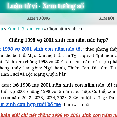
Luận tử vi - Xem tướng số
XEM TƯỚNG
XEM BÓI
hủ
»
Xem tuổi sinh con
»
Chọn năm sinh con
Chồng 1998 vợ 2001 sinh con năm nào hợp?
 1998 vợ 2001 sinh con năm nào tốt
? theo phong th
ên cho bố tuổi Mậu Dần mẹ tuổi Tân Tỵ ra quyết định nên 
t. Cách xem chồng 1998 vợ 2001 sinh con năm nào hợp phả
phong thủy bao gồm: Ngũ hành, Thiên Can, Địa Chi, Du
, Hạn Tuổi và Lộc Mạng Quý Nhân.
bố 1998 mẹ 2001 nên sinh con năm nào tốt
n được
cầ
tuổi vợ 2001 chồng 1998 với 5 năm liên tiếp. Cụ thể, xe
h con năm 2022, 2023, 2024, 2025, 2026 có tốt không? Dựa
m sinh con hợp tuổi bố mẹ
chính xác nhất.
 luận giải chi tiết chồng 1998 vợ 2001 sinh con năm nà