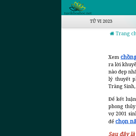
TỬ VI 2023
Trang c
chồng
Xem
ra lời khuy
nào đẹp nhấ
lý thuyết 
Tràng Sinh
Để kết luậ
phong thủy 
vợ 2001 sin
chọn nă
để
Sau đây là