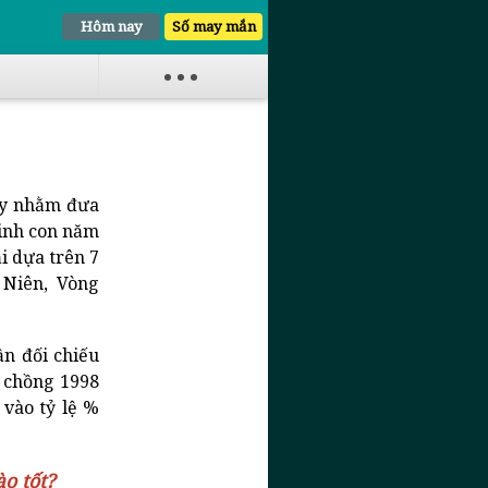
Hôm nay
Số may mắn
ủy nhằm đưa
sinh con năm
i dựa trên 7
 Niên, Vòng
n đối chiếu
m
chồng 1998
 vào tỷ lệ %
o tốt?