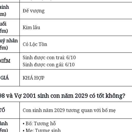
sinh
Đế vượng
ểm)
uổi
Kim lâu
iểm)
Quý nhân
Có Lộc Tồn
iểm)
Sinh được con trai: 6/10
ĐIỂM
Sinh được con gái: 6/10
GIÁ
KHÁ HỢP
8 và Vợ 2001 sinh con năm 2029 có tốt không?
TỐ
Con sinh năm 2029 tương quan với bố mẹ
ành
• Bố: Tương hỗ
iểm)
• Mẹ: Tương sinh