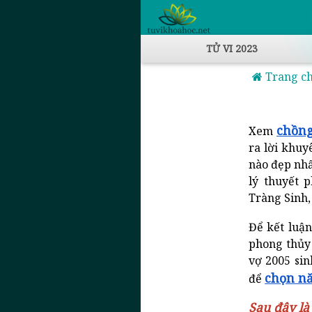
TỬ VI 2023
Trang c
chồng
Xem
ra lời khuy
nào đẹp nhấ
lý thuyết 
Tràng Sinh
Để kết luậ
phong thủy 
vợ 2005 sin
chọn nă
để
Sau đây là