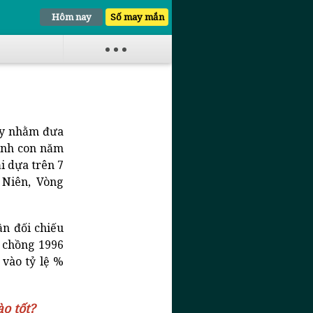
Hôm nay
Số may mắn
ủy nhằm đưa
sinh con năm
i dựa trên 7
 Niên, Vòng
n đối chiếu
m
chồng 1996
 vào tỷ lệ %
o tốt?