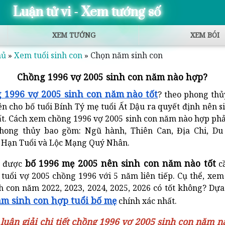
Luận tử vi - Xem tướng số
XEM TƯỚNG
XEM BÓI
hủ
»
Xem tuổi sinh con
»
Chọn năm sinh con
Chồng 1996 vợ 2005 sinh con năm nào hợp?
 1996 vợ 2005 sinh con năm nào tốt
? theo phong th
ên cho bố tuổi Bính Tý mẹ tuổi Ất Dậu ra quyết định nên 
t. Cách xem chồng 1996 vợ 2005 sinh con năm nào hợp phả
phong thủy bao gồm: Ngũ hành, Thiên Can, Địa Chi, Du
, Hạn Tuổi và Lộc Mạng Quý Nhân.
bố 1996 mẹ 2005 nên sinh con năm nào tốt
n được
cầ
tuổi vợ 2005 chồng 1996 với 5 năm liên tiếp. Cụ thể, xe
h con năm 2022, 2023, 2024, 2025, 2026 có tốt không? Dựa
m sinh con hợp tuổi bố mẹ
chính xác nhất.
 luận giải chi tiết chồng 1996 vợ 2005 sinh con năm nà