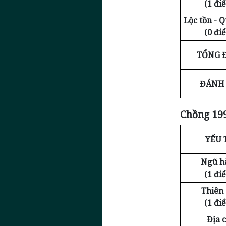
(1 đi
Lộc tồn - 
(0 đi
TỔNG 
ĐÁNH 
Chồng 199
YẾU 
Ngũ h
(1 đi
Thiên
(1 đi
Địa c