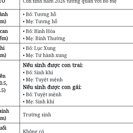
TỐ
Con sinh năm 2026 tương quan với bố mẹ
ành
• Bố: Tương hỗ
ểm)
• Mẹ: Tương hỗ
 can
• Bố: Bình Hòa
iểm)
• Mẹ: Bình Thường
hi
• Bố: Lục Xung
ểm)
• Mẹ: Tứ hành xung
Nếu sinh được con trai:
• Bố: Sinh khí
iên
• Mẹ: Tuyệt mệnh
0.5,
Nếu sinh được con gái:
.5)
• Bố: Tuyệt mệnh
• Mẹ: Sinh khí
sinh
Trường sinh
ểm)
uổi
Không có