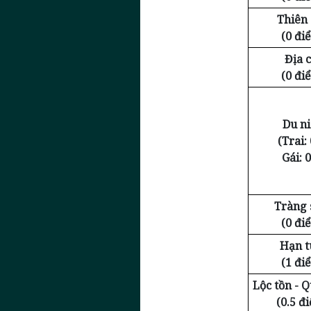
Thiên
(0 đi
Địa c
(0 đi
Du n
(Trai: 
Gái: 0
Tràng 
(0 đi
Hạn t
(1 đi
Lộc tồn - 
(0.5 đ