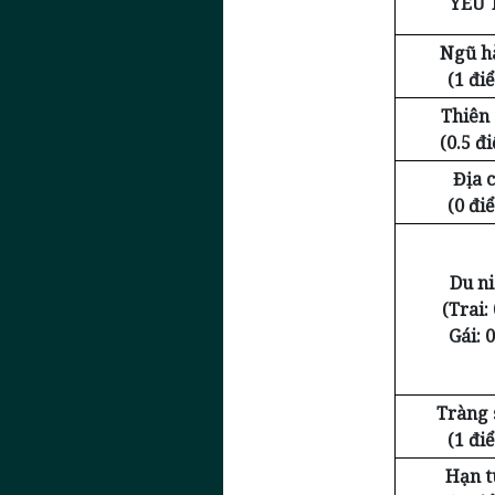
YẾU 
Ngũ h
(1 đi
Thiên
(0.5 đ
Địa c
(0 đi
Du n
(Trai: 
Gái: 0
Tràng 
(1 đi
Hạn t