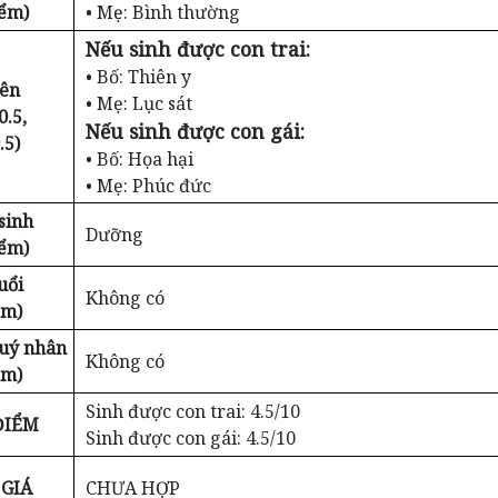
iểm)
• Mẹ: Bình thường
Nếu sinh được con trai:
• Bố: Thiên y
iên
• Mẹ: Lục sát
0.5,
Nếu sinh được con gái:
.5)
• Bố: Họa hại
• Mẹ: Phúc đức
sinh
Dưỡng
iểm)
uổi
Không có
ểm)
Quý nhân
Không có
ểm)
Sinh được con trai: 4.5/10
ĐIỂM
Sinh được con gái: 4.5/10
GIÁ
CHƯA HỢP