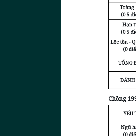
Tràng 
(0.5 đ
Hạn t
(0.5 đ
Lộc tồn - 
(0 đi
TỔNG 
ĐÁNH 
Chồng 199
YẾU 
Ngũ h
(0 đi