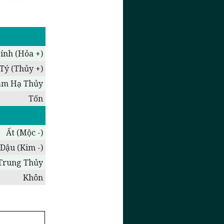
ính (Hỏa +)
Tý (Thủy +)
ảm Hạ Thủy
Tốn
Ất (Mộc -)
Dậu (Kim -)
Trung Thủy
Khôn