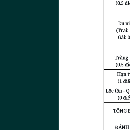
(0.5 đ
Du n
(Trai: 
Gái: 0
Tràng 
(0.5 đ
Hạn t
(1 đi
Lộc tồn - 
(0 đi
TỔNG 
ĐÁNH 