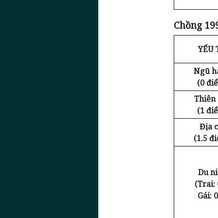
Chồng 199
YẾU 
Ngũ h
(0 đi
Thiên
(1 đi
Địa c
(1.5 đ
Du n
(Trai: 
Gái: 0