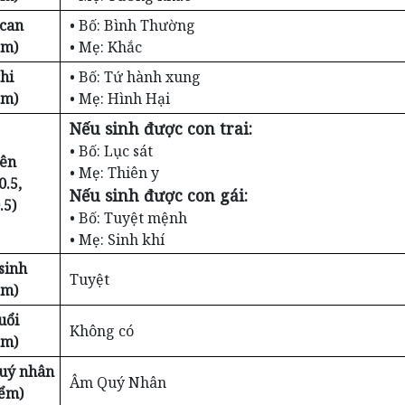
 can
• Bố: Bình Thường
ểm)
• Mẹ: Khắc
hi
• Bố: Tứ hành xung
ểm)
• Mẹ: Hình Hại
Nếu sinh được con trai:
• Bố: Lục sát
iên
• Mẹ: Thiên y
0.5,
Nếu sinh được con gái:
.5)
• Bố: Tuyệt mệnh
• Mẹ: Sinh khí
sinh
Tuyệt
ểm)
uổi
Không có
ểm)
Quý nhân
Âm Quý Nhân
iểm)