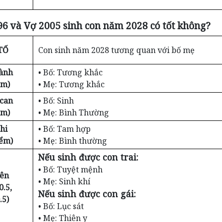
6 và Vợ 2005 sinh con năm 2028 có tốt không?
TỐ
Con sinh năm 2028 tương quan với bố mẹ
ành
• Bố: Tương khắc
ểm)
• Mẹ: Tương khắc
 can
• Bố: Sinh
ểm)
• Mẹ: Bình Thường
hi
• Bố: Tam hợp
iểm)
• Mẹ: Bình thường
Nếu sinh được con trai:
• Bố: Tuyệt mệnh
iên
• Mẹ: Sinh khí
0.5,
Nếu sinh được con gái:
.5)
• Bố: Lục sát
• Mẹ: Thiên y