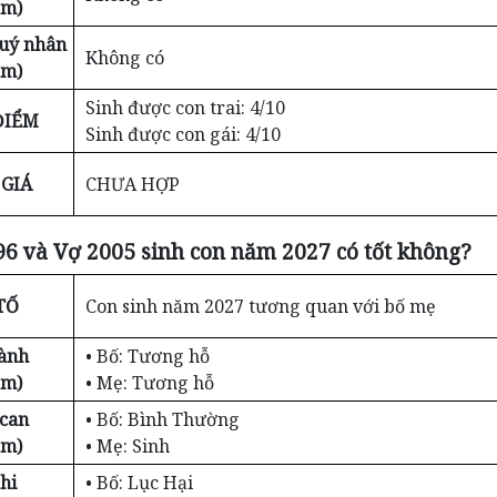
ểm)
Quý nhân
Không có
ểm)
Sinh được con trai: 4/10
ĐIỂM
Sinh được con gái: 4/10
GIÁ
CHƯA HỢP
6 và Vợ 2005 sinh con năm 2027 có tốt không?
TỐ
Con sinh năm 2027 tương quan với bố mẹ
ành
• Bố: Tương hỗ
ểm)
• Mẹ: Tương hỗ
 can
• Bố: Bình Thường
ểm)
• Mẹ: Sinh
hi
• Bố: Lục Hại