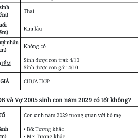
sinh
Thai
iểm)
uổi
Kim lâu
iểm)
Quý nhân
Không có
ểm)
Sinh được con trai: 4/10
ĐIỂM
Sinh được con gái: 4/10
GIÁ
CHƯA HỢP
6 và Vợ 2005 sinh con năm 2029 có tốt không?
TỐ
Con sinh năm 2029 tương quan với bố mẹ
ành
• Bố: Tương khắc
ểm)
• Mẹ: Tương khắc