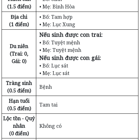
(1.5 điểm)
• Mẹ: Bình Hòa
Địa chi
• Bố: Tam hợp
(1 điểm)
• Mẹ: Lục Xung
Nếu sinh được con trai:
• Bố: Tuyệt mệnh
Du niên
• Mẹ: Tuyệt mệnh
(Trai: 0,
Nếu sinh được con gái:
Gái: 0)
• Bố: Lục sát
• Mẹ: Lục sát
Tràng sinh
Bệnh
(0.5 điểm)
Hạn tuổi
Tam tai
(0.5 điểm)
Lộc tồn - Quý
nhân
Không có
(0 điểm)