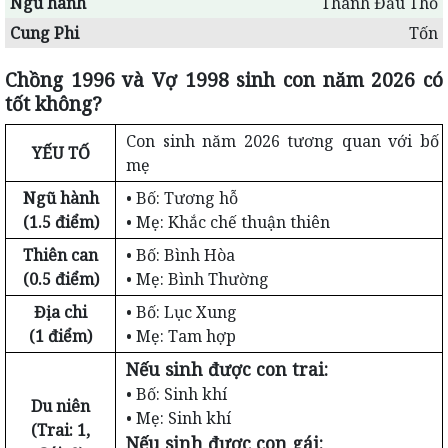
Ngũ hành
Thành Đầu Thổ
Cung Phi
Tốn
Chồng 1996 và Vợ 1998 sinh con năm 2026 có
tốt không?
Con sinh năm 2026 tương quan với bố
YẾU TỐ
mẹ
Ngũ hành
• Bố: Tương hỗ
(1.5 điểm)
• Mẹ: Khắc chế thuận thiên
Thiên can
• Bố: Bình Hòa
(0.5 điểm)
• Mẹ: Bình Thường
Địa chi
• Bố: Lục Xung
(1 điểm)
• Mẹ: Tam hợp
Nếu sinh được con trai:
• Bố: Sinh khí
Du niên
• Mẹ: Sinh khí
(Trai: 1,
Nếu sinh được con gái: