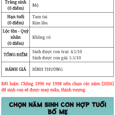
Tràng sinh
Mộ
(0 điểm)
Hạn tuổi
Tam tai
(0 điểm)
Kim lâu
Lộc tồn - Quý
nhân
Không có
(0 điểm)
Sinh được con trai: 4.5/10
TỔNG ĐIỂM
Sinh được con gái: 5.5/10
ĐÁNH GIÁ
BÌNH THƯỜNG
Kết luận: Chồng 1996 vợ 1998 nên chọn các năm [2026]
để sinh con sẽ được may mắn, thịnh vượng.
CHỌN NĂM SINH CON HỢP TUỔI
BỐ MẸ