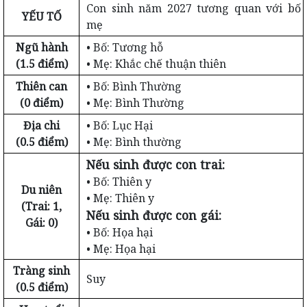
Con sinh năm 2027 tương quan với bố
YẾU TỐ
mẹ
Ngũ hành
• Bố: Tương hỗ
(1.5 điểm)
• Mẹ: Khắc chế thuận thiên
Thiên can
• Bố: Bình Thường
(0 điểm)
• Mẹ: Bình Thường
Địa chi
• Bố: Lục Hại
(0.5 điểm)
• Mẹ: Bình thường
Nếu sinh được con trai:
• Bố: Thiên y
Du niên
• Mẹ: Thiên y
(Trai: 1,
Nếu sinh được con gái:
Gái: 0)
• Bố: Họa hại
• Mẹ: Họa hại
Tràng sinh
Suy
(0.5 điểm)