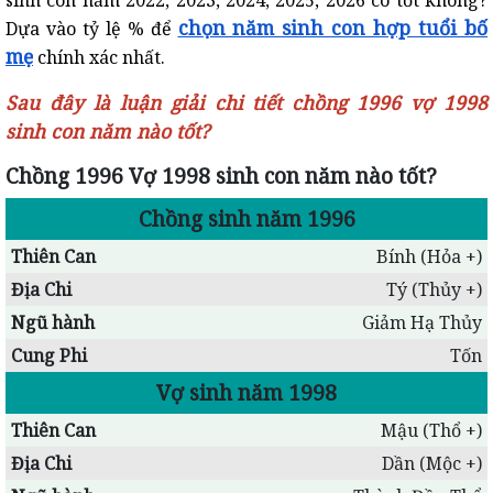
sinh con năm 2022, 2023, 2024, 2025, 2026 có tốt không?
chọn năm sinh con hợp tuổi bố
Dựa vào tỷ lệ % để
mẹ
chính xác nhất.
Sau đây là luận giải chi tiết chồng 1996 vợ 1998
sinh con năm nào tốt?
Chồng 1996 Vợ 1998 sinh con năm nào tốt?
Chồng sinh năm 1996
Thiên Can
Bính (Hỏa +)
Địa Chi
Tý (Thủy +)
Ngũ hành
Giảm Hạ Thủy
Cung Phi
Tốn
Vợ sinh năm 1998
Thiên Can
Mậu (Thổ +)
Địa Chi
Dần (Mộc +)