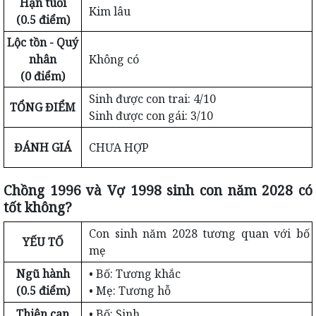
Hạn tuổi
Kim lâu
(0.5 điểm)
Lộc tồn - Quý
nhân
Không có
(0 điểm)
Sinh được con trai: 4/10
TỔNG ĐIỂM
Sinh được con gái: 3/10
ĐÁNH GIÁ
CHƯA HỢP
Chồng 1996 và Vợ 1998 sinh con năm 2028 có
tốt không?
Con sinh năm 2028 tương quan với bố
YẾU TỐ
mẹ
Ngũ hành
• Bố: Tương khắc
(0.5 điểm)
• Mẹ: Tương hỗ
Thiên can
• Bố: Sinh