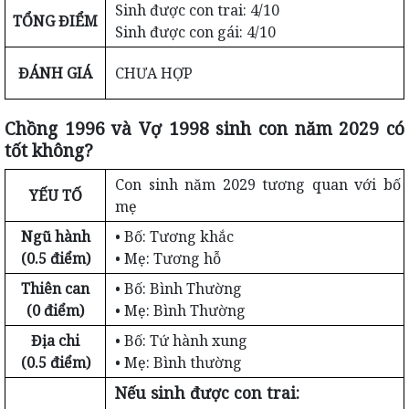
Sinh được con trai: 4/10
TỔNG ĐIỂM
Sinh được con gái: 4/10
ĐÁNH GIÁ
CHƯA HỢP
Chồng 1996 và Vợ 1998 sinh con năm 2029 có
tốt không?
Con sinh năm 2029 tương quan với bố
YẾU TỐ
mẹ
Ngũ hành
• Bố: Tương khắc
(0.5 điểm)
• Mẹ: Tương hỗ
Thiên can
• Bố: Bình Thường
(0 điểm)
• Mẹ: Bình Thường
Địa chi
• Bố: Tứ hành xung
(0.5 điểm)
• Mẹ: Bình thường
Nếu sinh được con trai: