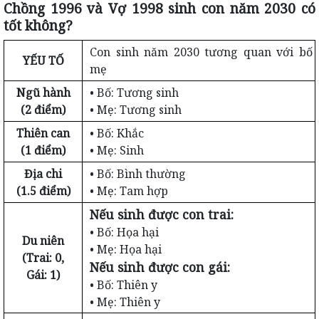
Chồng 1996 và Vợ 1998 sinh con năm 2030 có
tốt không?
Con sinh năm 2030 tương quan với bố
YẾU TỐ
mẹ
Ngũ hành
• Bố: Tương sinh
(2 điểm)
• Mẹ: Tương sinh
Thiên can
• Bố: Khắc
(1 điểm)
• Mẹ: Sinh
Địa chi
• Bố: Bình thường
(1.5 điểm)
• Mẹ: Tam hợp
Nếu sinh được con trai:
• Bố: Họa hại
Du niên
• Mẹ: Họa hại
(Trai: 0,
Nếu sinh được con gái:
Gái: 1)
• Bố: Thiên y
• Mẹ: Thiên y