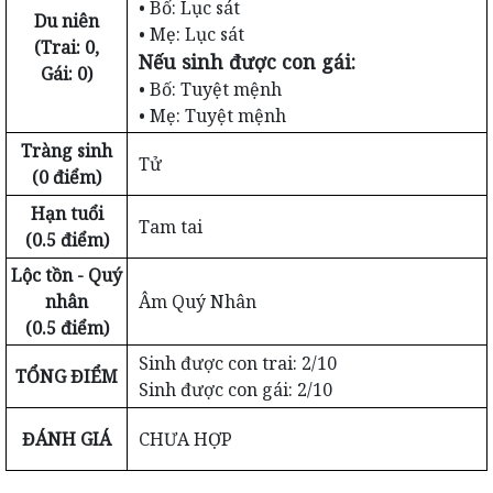
• Bố: Lục sát
Du niên
• Mẹ: Lục sát
(Trai: 0,
Nếu sinh được con gái:
Gái: 0)
• Bố: Tuyệt mệnh
• Mẹ: Tuyệt mệnh
Tràng sinh
Tử
(0 điểm)
Hạn tuổi
Tam tai
(0.5 điểm)
Lộc tồn - Quý
nhân
Âm Quý Nhân
(0.5 điểm)
Sinh được con trai: 2/10
TỔNG ĐIỂM
Sinh được con gái: 2/10
ĐÁNH GIÁ
CHƯA HỢP