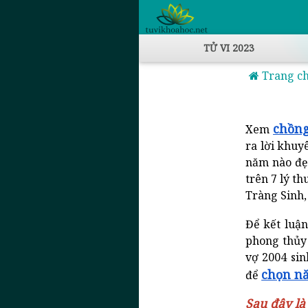
TỬ VI 2023
Trang c
chồng
Xem
ra lời khuy
năm nào đẹ
trên 7 lý t
Tràng Sinh
Để kết luậ
phong thủy 
vợ 2004 sin
chọn nă
để
Sau đây là