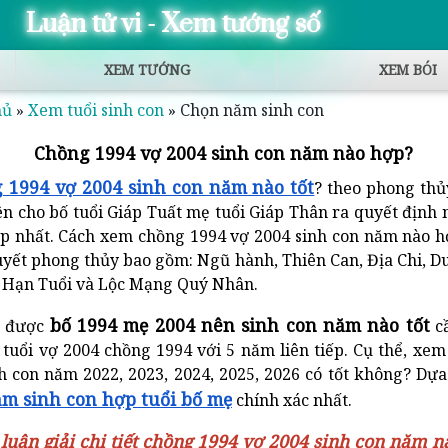
Luận tử vi - Xem tướng số
XEM TƯỚNG
XEM BÓI
hủ
»
Xem tuổi sinh con
»
Chọn năm sinh con
Chồng 1994 vợ 2004 sinh con năm nào hợp?
 1994 vợ 2004 sinh con năm nào tốt
? theo phong th
ên cho bố tuổi Giáp Tuất mẹ tuổi Giáp Thân ra quyết định 
p nhất. Cách xem chồng 1994 vợ 2004 sinh con năm nào h
huyết phong thủy bao gồm: Ngũ hành, Thiên Can, Địa Chi, D
, Hạn Tuổi và Lộc Mạng Quý Nhân.
bố 1994 mẹ 2004 nên sinh con năm nào tốt
n được
cầ
tuổi vợ 2004 chồng 1994 với 5 năm liên tiếp. Cụ thể, xe
h con năm 2022, 2023, 2024, 2025, 2026 có tốt không? Dựa
m sinh con hợp tuổi bố mẹ
chính xác nhất.
 luận giải chi tiết chồng 1994 vợ 2004 sinh con năm nà