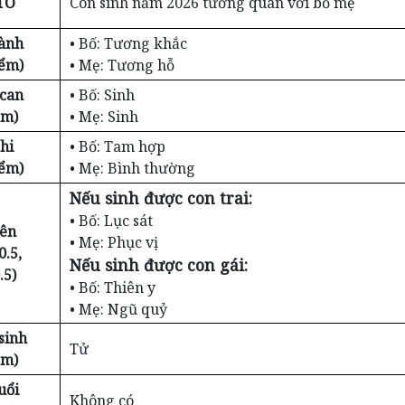
TỐ
Con sinh năm 2026 tương quan với bố mẹ
ành
• Bố: Tương khắc
iểm)
• Mẹ: Tương hỗ
 can
• Bố: Sinh
ểm)
• Mẹ: Sinh
hi
• Bố: Tam hợp
iểm)
• Mẹ: Bình thường
Nếu sinh được con trai:
• Bố: Lục sát
iên
• Mẹ: Phục vị
0.5,
Nếu sinh được con gái:
.5)
• Bố: Thiên y
• Mẹ: Ngũ quỷ
sinh
Tử
ểm)
uổi
Không có