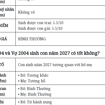
ểm)
Quý nhân
Không có
ểm)
Sinh được con trai: 5.5/10
ĐIỂM
Sinh được con gái: 5.5/10
GIÁ
BÌNH THƯỜNG
4 và Vợ 2004 sinh con năm 2027 có tốt không?
TỐ
Con sinh năm 2027 tương quan với bố mẹ
ành
• Bố: Tương khắc
iểm)
• Mẹ: Tương hỗ
 can
• Bố: Bình Thường
ểm)
• Mẹ: Bình Thường
hi
• Bố: Tứ hành xung