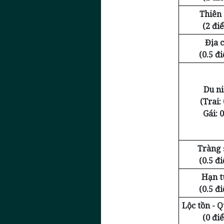
Thiên
(2 đi
Địa c
(0.5 đ
Du n
(Trai: 
Gái: 0
Tràng 
(0.5 đ
Hạn t
(0.5 đ
Lộc tồn - 
(0 đi