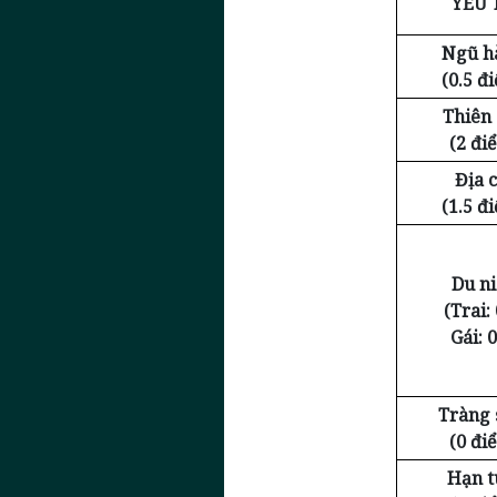
YẾU 
Ngũ h
(0.5 đ
Thiên
(2 đi
Địa c
(1.5 đ
Du n
(Trai: 
Gái: 0
Tràng 
(0 đi
Hạn t