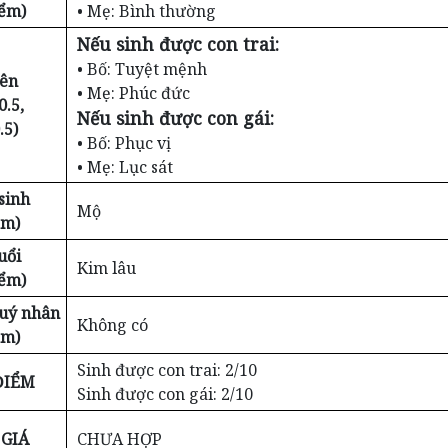
iểm)
• Mẹ: Bình thường
Nếu sinh được con trai:
• Bố: Tuyệt mệnh
iên
• Mẹ: Phúc đức
0.5,
Nếu sinh được con gái:
.5)
• Bố: Phục vị
• Mẹ: Lục sát
sinh
Mộ
ểm)
uổi
Kim lâu
iểm)
Quý nhân
Không có
ểm)
Sinh được con trai: 2/10
ĐIỂM
Sinh được con gái: 2/10
GIÁ
CHƯA HỢP