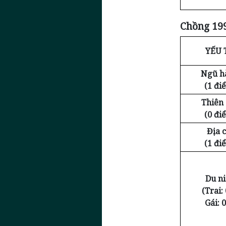
Chồng 199
YẾU 
Ngũ h
(1 đi
Thiên
(0 đi
Địa c
(1 đi
Du n
(Trai: 
Gái: 0