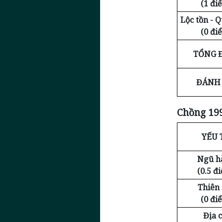
(1 đi
Lộc tồn - 
(0 đi
TỔNG 
ĐÁNH 
Chồng 199
YẾU 
Ngũ h
(0.5 đ
Thiên
(0 đi
Địa c