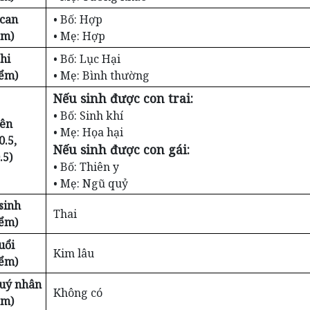
 can
• Bố: Hợp
ểm)
• Mẹ: Hợp
hi
• Bố: Lục Hại
iểm)
• Mẹ: Bình thường
Nếu sinh được con trai:
• Bố: Sinh khí
iên
• Mẹ: Họa hại
0.5,
Nếu sinh được con gái:
.5)
• Bố: Thiên y
• Mẹ: Ngũ quỷ
sinh
Thai
iểm)
uổi
Kim lâu
iểm)
Quý nhân
Không có
ểm)