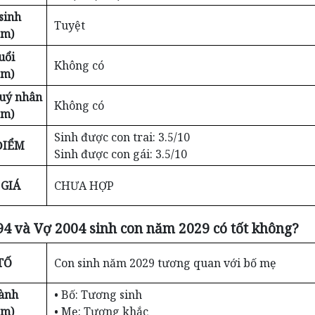
sinh
Tuyệt
ểm)
uổi
Không có
ểm)
Quý nhân
Không có
ểm)
Sinh được con trai: 3.5/10
ĐIỂM
Sinh được con gái: 3.5/10
GIÁ
CHƯA HỢP
4 và Vợ 2004 sinh con năm 2029 có tốt không?
TỐ
Con sinh năm 2029 tương quan với bố mẹ
ành
• Bố: Tương sinh
ểm)
• Mẹ: Tương khắc