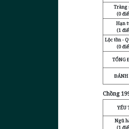
Tràng 
(0 đi
Hạn t
(1 đi
Lộc tồn - 
(0 đi
TỔNG 
ĐÁNH 
Chồng 199
YẾU 
Ngũ h
(1 đi