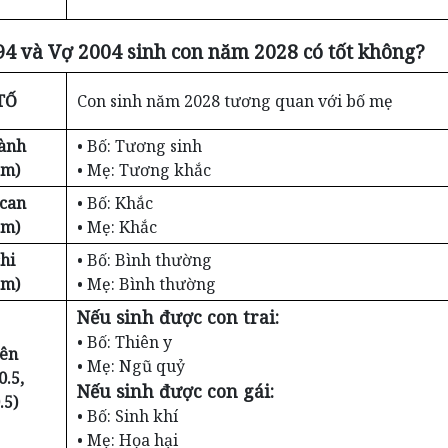
4 và Vợ 2004 sinh con năm 2028 có tốt không?
TỐ
Con sinh năm 2028 tương quan với bố mẹ
ành
• Bố: Tương sinh
ểm)
• Mẹ: Tương khắc
 can
• Bố: Khắc
ểm)
• Mẹ: Khắc
hi
• Bố: Bình thường
ểm)
• Mẹ: Bình thường
Nếu sinh được con trai:
• Bố: Thiên y
iên
• Mẹ: Ngũ quỷ
0.5,
Nếu sinh được con gái:
.5)
• Bố: Sinh khí
• Mẹ: Họa hại