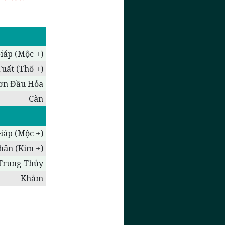
iáp (Mộc +)
Tuất (Thổ +)
ơn Đầu Hỏa
Càn
iáp (Mộc +)
hân (Kim +)
Trung Thủy
Khảm