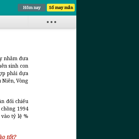
Hôm nay
Số may mắn
ủy nhằm đưa
nên sinh con
ợp phải dựa
u Niên, Vòng
n đối chiếu
m
chồng 1994
 vào tỷ lệ %
o tốt?