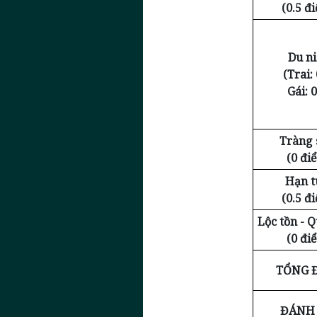
(0.5 đ
Du n
(Trai: 
Gái: 0
Tràng 
(0 đi
Hạn t
(0.5 đ
Lộc tồn - 
(0 đi
TỔNG 
ĐÁNH 