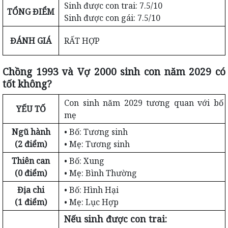
Sinh được con trai: 7.5/10
TỔNG ĐIỂM
Sinh được con gái: 7.5/10
ĐÁNH GIÁ
RẤT HỢP
Chồng 1993 và Vợ 2000 sinh con năm 2029 có
tốt không?
Con sinh năm 2029 tương quan với bố
YẾU TỐ
mẹ
Ngũ hành
• Bố: Tương sinh
(2 điểm)
• Mẹ: Tương sinh
Thiên can
• Bố: Xung
(0 điểm)
• Mẹ: Bình Thường
Địa chi
• Bố: Hình Hại
(1 điểm)
• Mẹ: Lục Hợp
Nếu sinh được con trai: