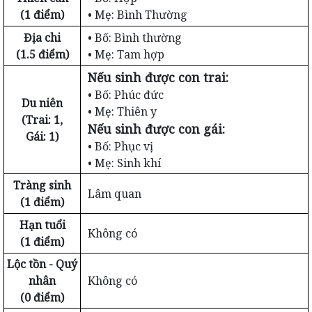
(1 điểm)
• Mẹ: Bình Thường
Địa chi
• Bố: Bình thường
(1.5 điểm)
• Mẹ: Tam hợp
Nếu sinh được con trai:
• Bố: Phúc đức
Du niên
• Mẹ: Thiên y
(Trai: 1,
Nếu sinh được con gái:
Gái: 1)
• Bố: Phục vị
• Mẹ: Sinh khí
Tràng sinh
Lâm quan
(1 điểm)
Hạn tuổi
Không có
(1 điểm)
Lộc tồn - Quý
nhân
Không có
(0 điểm)