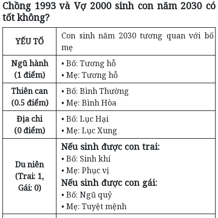
Chồng 1993 và Vợ 2000 sinh con năm 2030 có
tốt không?
Con sinh năm 2030 tương quan với bố
YẾU TỐ
mẹ
Ngũ hành
• Bố: Tương hỗ
(1 điểm)
• Mẹ: Tương hỗ
Thiên can
• Bố: Bình Thường
(0.5 điểm)
• Mẹ: Bình Hòa
Địa chi
• Bố: Lục Hại
(0 điểm)
• Mẹ: Lục Xung
Nếu sinh được con trai:
• Bố: Sinh khí
Du niên
• Mẹ: Phục vị
(Trai: 1,
Nếu sinh được con gái:
Gái: 0)
• Bố: Ngũ quỷ
• Mẹ: Tuyệt mệnh