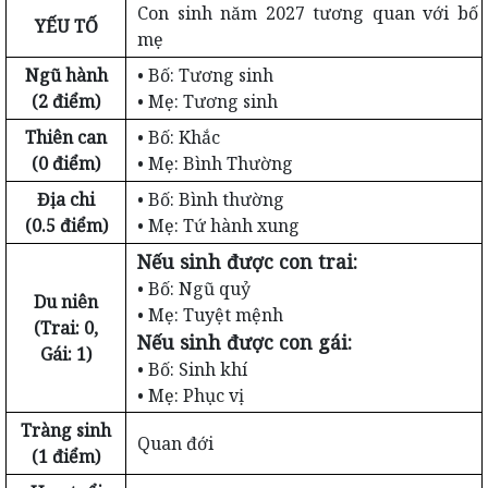
Con sinh năm 2027 tương quan với bố
YẾU TỐ
mẹ
Ngũ hành
• Bố: Tương sinh
(2 điểm)
• Mẹ: Tương sinh
Thiên can
• Bố: Khắc
(0 điểm)
• Mẹ: Bình Thường
Địa chi
• Bố: Bình thường
(0.5 điểm)
• Mẹ: Tứ hành xung
Nếu sinh được con trai:
• Bố: Ngũ quỷ
Du niên
• Mẹ: Tuyệt mệnh
(Trai: 0,
Nếu sinh được con gái:
Gái: 1)
• Bố: Sinh khí
• Mẹ: Phục vị
Tràng sinh
Quan đới
(1 điểm)