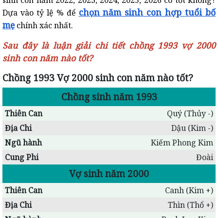
sinh con năm 2022, 2023, 2024, 2025, 2026 có tốt không?
chọn năm sinh con hợp tuổi bố
Dựa vào tỷ lệ % để
mẹ
chính xác nhất.
Sau đây là luận giải chi tiết chồng 1993 vợ 2000
sinh con năm nào tốt?
Chồng 1993 Vợ 2000 sinh con năm nào tốt?
Chồng sinh năm 1993
Thiên Can
Quý (Thủy -)
Địa Chi
Dậu (Kim -)
Ngũ hành
Kiếm Phong Kim
Cung Phi
Đoài
Vợ sinh năm 2000
Thiên Can
Canh (Kim +)
Địa Chi
Thìn (Thổ +)