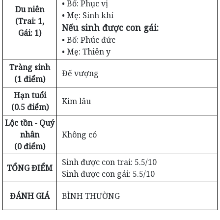
• Bố: Phục vị
Du niên
• Mẹ: Sinh khí
(Trai: 1,
Nếu sinh được con gái:
Gái: 1)
• Bố: Phúc đức
• Mẹ: Thiên y
Tràng sinh
Đế vượng
(1 điểm)
Hạn tuổi
Kim lâu
(0.5 điểm)
Lộc tồn - Quý
nhân
Không có
(0 điểm)
Sinh được con trai: 5.5/10
TỔNG ĐIỂM
Sinh được con gái: 5.5/10
ĐÁNH GIÁ
BÌNH THƯỜNG