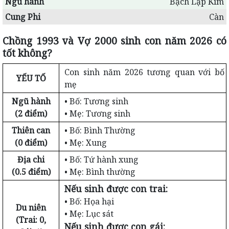
Ngũ hành
Bạch Lạp Kim
Cung Phi
Càn
Chồng 1993 và Vợ 2000 sinh con năm 2026 có
tốt không?
Con sinh năm 2026 tương quan với bố
YẾU TỐ
mẹ
Ngũ hành
• Bố: Tương sinh
(2 điểm)
• Mẹ: Tương sinh
Thiên can
• Bố: Bình Thường
(0 điểm)
• Mẹ: Xung
Địa chi
• Bố: Tứ hành xung
(0.5 điểm)
• Mẹ: Bình thường
Nếu sinh được con trai:
• Bố: Họa hại
Du niên
• Mẹ: Lục sát
(Trai: 0,
Nếu sinh được con gái: