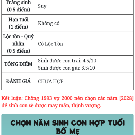
Tràng sinh
Suy
(0.5 điểm)
Hạn tuổi
Không có
(1 điểm)
Lộc tồn - Quý
nhân
Có Lộc Tồn
(0.5 điểm)
Sinh được con trai: 4.5/10
TỔNG ĐIỂM
Sinh được con gái: 3.5/10
ĐÁNH GIÁ
CHƯA HỢP
Kết luận: Chồng 1993 vợ 2000 nên chọn các năm [2028]
để sinh con sẽ được may mắn, thịnh vượng.
CHỌN NĂM SINH CON HỢP TUỔI
BỐ MẸ