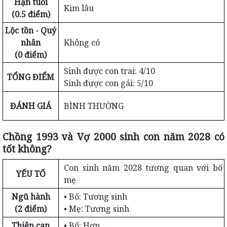
Hạn tuổi
Kim lâu
(0.5 điểm)
Lộc tồn - Quý
nhân
Không có
(0 điểm)
Sinh được con trai: 4/10
TỔNG ĐIỂM
Sinh được con gái: 5/10
ĐÁNH GIÁ
BÌNH THƯỜNG
Chồng 1993 và Vợ 2000 sinh con năm 2028 có
tốt không?
Con sinh năm 2028 tương quan với bố
YẾU TỐ
mẹ
Ngũ hành
• Bố: Tương sinh
(2 điểm)
• Mẹ: Tương sinh
Thiên can
• Bố: Hợp