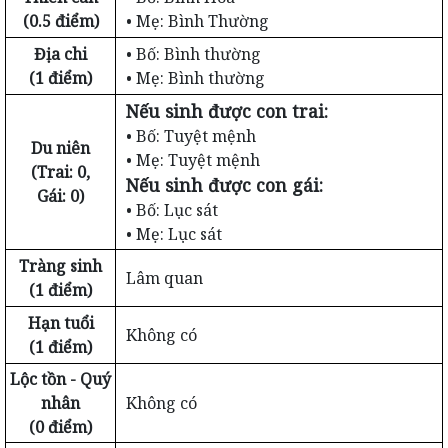
(0.5 điểm)
• Mẹ: Bình Thường
Địa chi
• Bố: Bình thường
(1 điểm)
• Mẹ: Bình thường
Nếu sinh được con trai:
• Bố: Tuyệt mệnh
Du niên
• Mẹ: Tuyệt mệnh
(Trai: 0,
Nếu sinh được con gái:
Gái: 0)
• Bố: Lục sát
• Mẹ: Lục sát
Tràng sinh
Lâm quan
(1 điểm)
Hạn tuổi
Không có
(1 điểm)
Lộc tồn - Quý
nhân
Không có
(0 điểm)