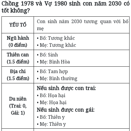
Chồng 1978 và Vợ 1980 sinh con năm 2030 có
tốt không?
Con sinh năm 2030 tương quan với bố
YẾU TỐ
mẹ
Ngũ hành
• Bố: Tương khắc
(0 điểm)
• Mẹ: Tương khắc
Thiên can
• Bố: Sinh
(1.5 điểm)
• Mẹ: Bình Hòa
Địa chi
• Bố: Tam hợp
(1.5 điểm)
• Mẹ: Bình thường
Nếu sinh được con trai:
• Bố: Họa hại
Du niên
• Mẹ: Họa hại
(Trai: 0,
Nếu sinh được con gái:
Gái: 1)
• Bố: Thiên y
• Mẹ: Thiên y