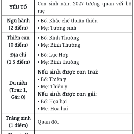
Con sinh năm 2027 tương quan với bố
YẾU TỐ
mẹ
Ngũ hành
• Bố: Khắc chế thuận thiên
(2 điểm)
• Mẹ: Tương sinh
Thiên can
• Bố: Bình Thường
(0 điểm)
• Mẹ: Bình Thường
Địa chi
• Bố: Lục Hợp
(1.5 điểm)
• Mẹ: Bình thường
Nếu sinh được con trai:
• Bố: Thiên y
Du niên
• Mẹ: Thiên y
(Trai: 1,
Nếu sinh được con gái:
Gái: 0)
• Bố: Họa hại
• Mẹ: Họa hại
Tràng sinh
Quan đới
(1 điểm)