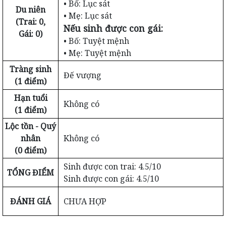
• Bố: Lục sát
Du niên
• Mẹ: Lục sát
(Trai: 0,
Nếu sinh được con gái:
Gái: 0)
• Bố: Tuyệt mệnh
• Mẹ: Tuyệt mệnh
Tràng sinh
Đế vượng
(1 điểm)
Hạn tuổi
Không có
(1 điểm)
Lộc tồn - Quý
nhân
Không có
(0 điểm)
Sinh được con trai: 4.5/10
TỔNG ĐIỂM
Sinh được con gái: 4.5/10
ĐÁNH GIÁ
CHƯA HỢP