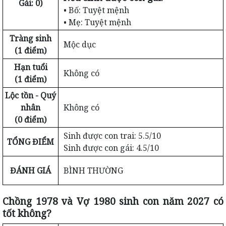
Gái: 0)
• Bố: Tuyệt mệnh
• Mẹ: Tuyệt mệnh
Tràng sinh
Mộc dục
(1 điểm)
Hạn tuổi
Không có
(1 điểm)
Lộc tồn - Quý
nhân
Không có
(0 điểm)
Sinh được con trai: 5.5/10
TỔNG ĐIỂM
Sinh được con gái: 4.5/10
ĐÁNH GIÁ
BÌNH THƯỜNG
Chồng 1978 và Vợ 1980 sinh con năm 2027 có
tốt không?