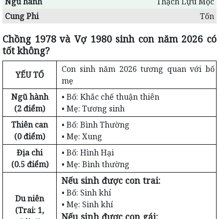
Ngũ hành
Thạch Lựu Mộc
Cung Phi
Tốn
Chồng 1978 và Vợ 1980 sinh con năm 2026 có
tốt không?
Con sinh năm 2026 tương quan với bố
YẾU TỐ
mẹ
Ngũ hành
• Bố: Khắc chế thuận thiên
(2 điểm)
• Mẹ: Tương sinh
Thiên can
• Bố: Bình Thường
(0 điểm)
• Mẹ: Xung
Địa chi
• Bố: Hình Hại
(0.5 điểm)
• Mẹ: Bình thường
Nếu sinh được con trai:
• Bố: Sinh khí
Du niên
• Mẹ: Sinh khí
(Trai: 1,
Nếu sinh được con gái: