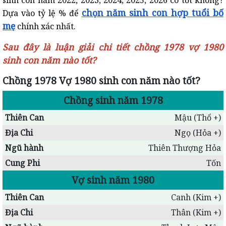
sinh con năm 2022, 2023, 2024, 2025, 2026 có tốt không?
chọn năm sinh con hợp tuổi bố
Dựa vào tỷ lệ % để
mẹ
chính xác nhất.
Sau đây là luận giải chi tiết chồng 1978 vợ 1980
sinh con năm nào tốt?
Chồng 1978 Vợ 1980 sinh con năm nào tốt?
Chồng sinh năm 1978
Thiên Can
Mậu (Thổ +)
Địa Chi
Ngọ (Hỏa +)
Ngũ hành
Thiên Thượng Hỏa
Cung Phi
Tốn
Vợ sinh năm 1980
Thiên Can
Canh (Kim +)
Địa Chi
Thân (Kim +)