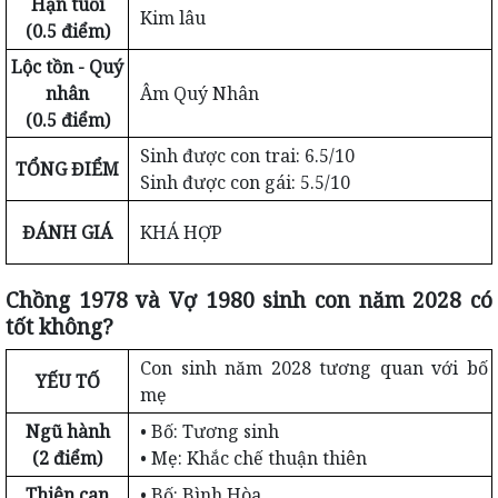
Hạn tuổi
Kim lâu
(0.5 điểm)
Lộc tồn - Quý
nhân
Âm Quý Nhân
(0.5 điểm)
Sinh được con trai: 6.5/10
TỔNG ĐIỂM
Sinh được con gái: 5.5/10
ĐÁNH GIÁ
KHÁ HỢP
Chồng 1978 và Vợ 1980 sinh con năm 2028 có
tốt không?
Con sinh năm 2028 tương quan với bố
YẾU TỐ
mẹ
Ngũ hành
• Bố: Tương sinh
(2 điểm)
• Mẹ: Khắc chế thuận thiên
Thiên can
• Bố: Bình Hòa