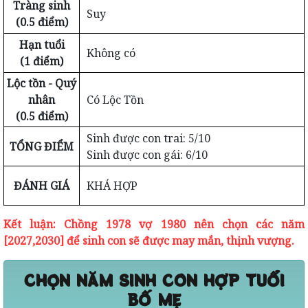
Tràng sinh
Suy
(0.5 điểm)
Hạn tuổi
Không có
(1 điểm)
Lộc tồn - Quý
nhân
Có Lộc Tồn
(0.5 điểm)
Sinh được con trai: 5/10
TỔNG ĐIỂM
Sinh được con gái: 6/10
ĐÁNH GIÁ
KHÁ HỢP
Kết luận: Chồng 1978 vợ 1980 nên chọn các năm
[2027,2030] để sinh con sẽ được may mắn, thịnh vượng.
CHỌN NĂM SINH CON HỢP TUỔI
BỐ MẸ