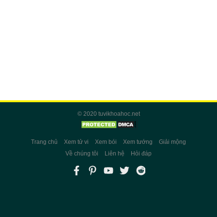
© 2020 tuvikhoahoc.net
Trang chủ
Xem tử vi
Xem bói
Xem tướng
Giải mộng
Về chúng tôi
Liên hệ
Hỏi đáp